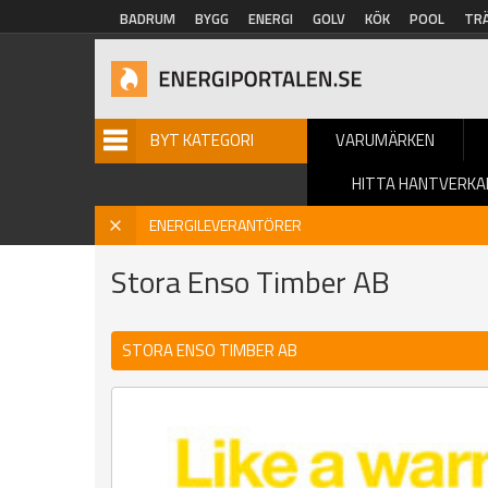
Hoppa till huvudinnehåll
BADRUM
BYGG
ENERGI
GOLV
KÖK
POOL
TR
BYT KATEGORI
VARUMÄRKEN
HITTA HANTVERKA
Hem
»
Energileverantörer
»
Varumärke
» Stora Enso Timber
X
ENERGILEVERANTÖRER
Stora Enso Timber AB
STORA ENSO TIMBER AB