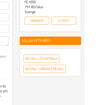
FE1000
791 80
Falun
Sverige
HEMSIDA
E-POST
VILL DU VETA MER?
aktiv
BESTÄLL- LÖSVIKT/BULK
BESTÄLL -SMÅSÄCK PÅ PALL
m du
ör att
-