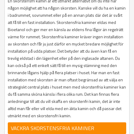
En skorstensfri kamin är ett utmärkt alternativt om du inte har
någon möjlighet att ha någon skorsten. Kanske vill du ha en kamin
i badrummet, sovrummet eller på en annan plats där det är svårt
att få till en fast installation. Skorstensfria kaminer eldas med
Bioetanol och ger mer en känsla av eldens fina lågor än regelrätt
värme för rummet. Skorstenfria kaminer kräver ingen installation
av skorsten och får ju just därför en mycket bredare möjlighet för
installation på udda platser. Det betyder att du även kan få en
trevlig eldstad i din lägenhet eller på den inglasade altanen. Du
kan också på ett enkelt sätt få till en mysig stämning med den
brinnande lågans hjälp på flera platser i huset. Har man en fast
installation med skorsten är man oftast begränsad av att välja en
strategiskt central plats i huset men med skorstenfria kaminer kan
du få samma sköna känsla i flera olika rum. Det kan finnas flera
anledningar till att du vill skaffa en skorstenfri kamin, det är inte
alltid man får eller vill elda med en äkta kamin och då passar det
utmärkt med en skorstensfri kamin.
VACKRA SKORSTENSFRIA KAMINER