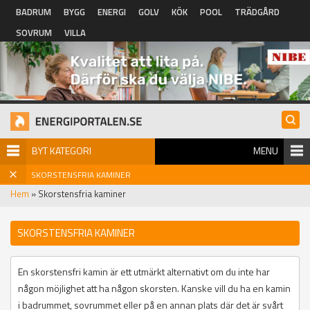
Hoppa till huvudinnehåll
BADRUM
BYGG
ENERGI
GOLV
KÖK
POOL
TRÄDGÅRD
SOVRUM
VILLA
BYT KATEGORI
MENU
SKORSTENSFRIA KAMINER
Hem
» Skorstensfria kaminer
SKORSTENSFRIA KAMINER
En skorstensfri kamin är ett utmärkt alternativt om du inte har
någon möjlighet att ha någon skorsten. Kanske vill du ha en kamin
i badrummet, sovrummet eller på en annan plats där det är svårt