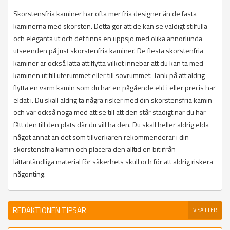
Skorstensfria kaminer har ofta mer fria designer än de fasta
kaminerna med skorsten. Detta gör att de kan se väldigt stilfulla
och eleganta ut och det finns en uppsjö med olika annorlunda
utseenden på just skorstenfria kaminer. De flesta skorstenfria
kaminer är också lätta att flytta vilket innebär att du kan ta med
kaminen ut till uterummet eller till sovrummet. Tänk på att aldrig
flytta en varm kamin som du har en pågående eld i eller precis har
eldat i. Du skall aldrig ta några risker med din skorstensfria kamin
och var också noga med att se till att den står stadigt när du har
fått den till den plats där du vill ha den. Du skall heller aldrig elda
något annat än det som tillverkaren rekommenderar i din
skorstensfria kamin och placera den alltid en bit ifrån
lättantändliga material för säkerhets skull och för att aldrig riskera
någonting.
REDAKTIONEN TIPSAR
VISA FLER