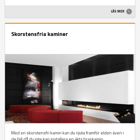
LÄS MER
Skorstensfria kaminer
Med en skorstensfri kamin kan du njuta framför elden även i
de fall då du inte kan installera en äkta braskamin.