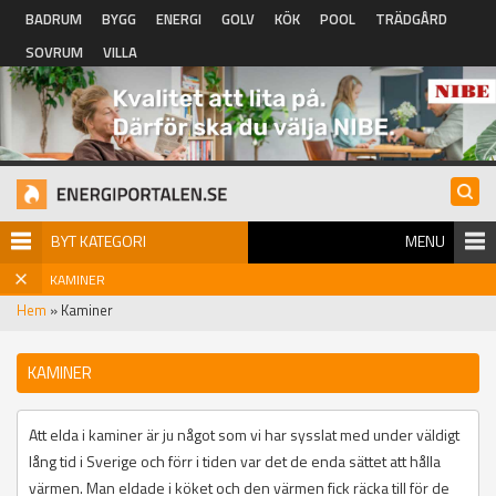
Hoppa till huvudinnehåll
BADRUM
BYGG
ENERGI
GOLV
KÖK
POOL
TRÄDGÅRD
SOVRUM
VILLA
BYT KATEGORI
MENU
KAMINER
Hem
» Kaminer
KAMINER
Att elda i kaminer är ju något som vi har sysslat med under väldigt
lång tid i Sverige och förr i tiden var det de enda sättet att hålla
värmen. Man eldade i köket och den värmen fick räcka till för de