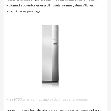
Köldmediet överför energi till husets värmesystem. Allt fler
efterfrågar miljövänliga
NIBE F750 är en värmepump av den nya generationen.
uppvärmningsalternativ idag och ett värmesystem som varken