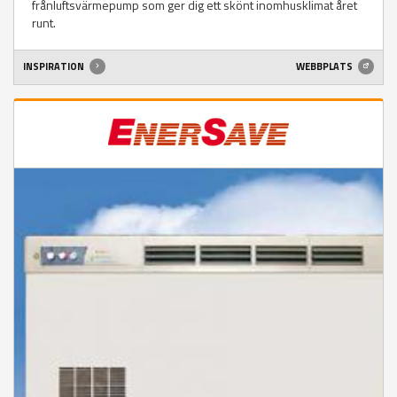
frånluftsvärmepump som ger dig ett skönt inomhusklimat året
runt.
INSPIRATION
WEBBPLATS