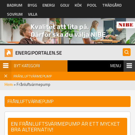
Hoppa till huvudinnehåll
BADRUM
BYGG
ENERGI
GOLV
KÖK
POOL
TRÄDGÅRD
SOVRUM
VILLA
BYT KATEGORI
MENU
FRÅNLUFTVÄRMEPUMP
Hem
» Frånluftvärmepump
FRÅNLUFTVÄRMEPUMP
EN FRÅNLUFTSVÄRMEPUMP ÄR ETT MYCKET
BRA ALTERNATIV!