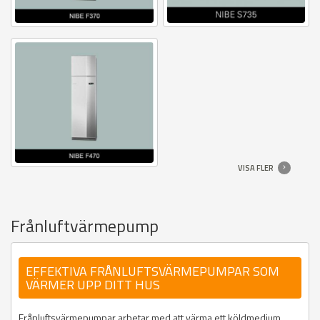
VISA FLER
Frånluftvärmepump
EFFEKTIVA FRÅNLUFTSVÄRMEPUMPAR SOM
VÄRMER UPP DITT HUS
Frånluftsvärmepumpar arbetar med att värma ett köldmedium.