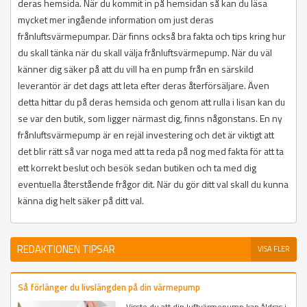
deras hemsida. När du kommit in på hemsidan så kan du läsa
mycket mer ingående information om just deras
frånluftsvärmepumpar. Där finns också bra fakta och tips kring hur
du skall tänka när du skall välja frånluftsvärmepump. När du väl
känner dig säker på att du vill ha en pump från en särskild
leverantör är det dags att leta efter deras återförsäljare. Även
detta hittar du på deras hemsida och genom att rulla i lisan kan du
se var den butik, som ligger närmast dig, finns någonstans. En ny
frånluftsvärmepump är en rejäl investering och det är viktigt att
det blir rätt så var noga med att ta reda på nog med fakta för att ta
ett korrekt beslut och besök sedan butiken och ta med dig
eventuella återstående frågor dit. När du gör ditt val skall du kunna
känna dig helt säker på ditt val.
REDAKTIONEN TIPSAR
VISA FLER
Så förlänger du livslängden på din värmepump
Visste du att din luftvärmepump kan åldras i