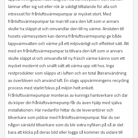
lämnar efter sig sot eller rök är väldigt tilltalande för alla och
intresset för frånluftsvärmepumpar är mycket stort. Med
frånluftsvärmepumpar tar man till vara den luft som vi annars
skulle ha släppt ut och omvandlar den till ny värme. Ansluten till
husets värmesystem kan denna frånluftsvärmepump ge både
tappvarmvatten och värme på ett miljövänligt och effektivt sätt. Att
med en frånluftsvärmepumpar ta tillvara den luft som vi annars
skulle släppt ut och omvandla till ny fräsch värme känns som ett
mycket modernt och snällt sätt att värma upp sitt hus. Inga
restprodukter som släpps ut i luften och en total återanvändning
av överbliven och använd luft. En slags uppvärmningens recycling
process med starkt fokus på miljön helt enkelt.
Frånluftsvärmepumpar monteras av kunniga hantverkare och där
du köper din frånluftsvärmepump får du även hjälp med själva
installationen. Här nedanför hittar du de leverantörer och
tillverkare som jobbar med frånluftsvärmepumpar. När du ser
någon särskild tillverkare som du blir extra nyfiken på så är det
bara att klicka på deras bild eller logga så kommer du vidare till