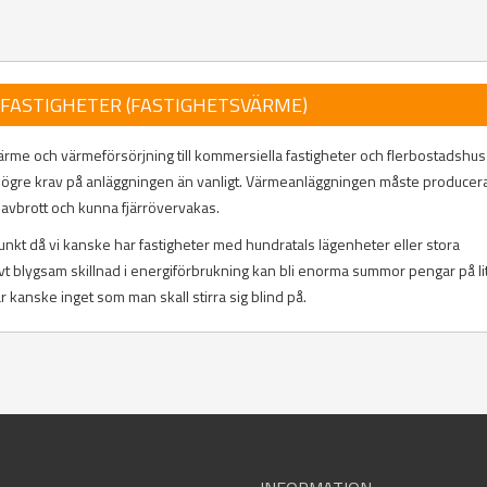
FASTIGHETER (FASTIGHETSVÄRME)
ärme och värmeförsörjning till kommersiella fastigheter och flerbostadshus 
högre krav på anläggningen än vanligt. Värmeanläggningen måste producer
avbrott och kunna fjärrövervakas.
unkt då vi kanske har fastigheter med hundratals lägenheter eller stora
tivt blygsam skillnad i energiförbrukning kan bli enorma summor pengar på lit
r kanske inget som man skall stirra sig blind på.