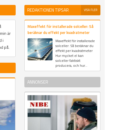
REDAKTIONEN TIPSAR
VISA FLER
å
Maxeffekt för installerade solceller: Så
beräknar du effekt per kvadratmeter
min är
d i
Maxeffekt för installerade
solceller: Så beräknar du
nd på.
effekt per kvadratmeter
Hur mycket el kan
solceller faktiskt
producera, och hur...
ANNONSER