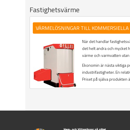
Fastighetsvärme
VÄRMELÖSNINGAR TILL KOMMERSIELLA 
När det handlar fastighetsv
det helt andra och mycket 
värme och varmvatten utan 
Ekonomin är nästa viktiga p
industrifastigheter. En rela
Priset på själva produkten ä