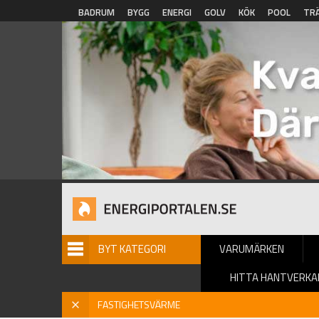
Hoppa till huvudinnehåll
BADRUM
BYGG
ENERGI
GOLV
KÖK
POOL
TR
BYT KATEGORI
VARUMÄRKEN
HITTA HANTVERKA
Hem
» Fastighetsvärme
X
FASTIGHETSVÄRME