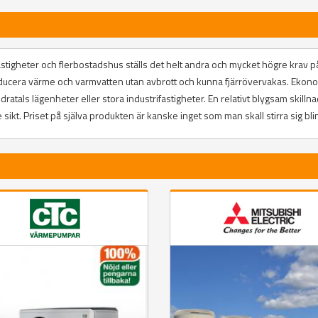
astigheter och flerbostadshus ställs det helt andra och mycket högre krav p
ucera värme och varmvatten utan avbrott och kunna fjärrövervakas. Ekono
atals lägenheter eller stora industrifastigheter. En relativt blygsam skillna
ikt. Priset på själva produkten är kanske inget som man skall stirra sig bli