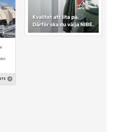
a
ekn
ATS