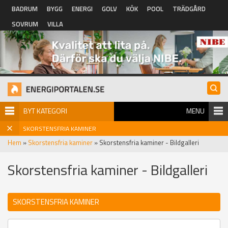
Hoppa till huvudinnehåll
BADRUM
BYGG
ENERGI
GOLV
KÖK
POOL
TRÄDGÅRD
SOVRUM
VILLA
BYT KATEGORI
MENU
SKORSTENSFRIA KAMINER
Hem
»
Skorstensfria kaminer
» Skorstensfria kaminer - Bildgalleri
Skorstensfria kaminer - Bildgalleri
SKORSTENSFRIA KAMINER