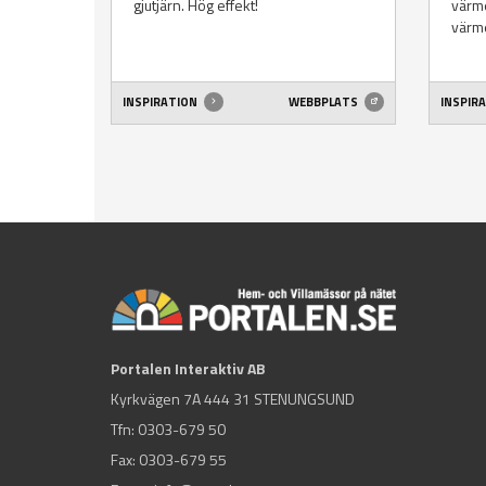
gjutjärn. Hög effekt!
värme
värme
INSPIRATION
WEBBPLATS
INSPIR
Portalen Interaktiv AB
Kyrkvägen 7A 444 31 STENUNGSUND
Tfn:
0303-679 50
Fax: 0303-679 55