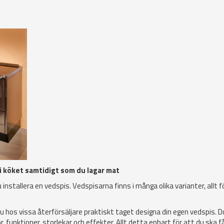
i köket samtidigt som du lagar mat
 installera en vedspis. Vedspisarna finns i många olika varianter, allt f
u hos vissa återförsäljare praktiskt taget designa din egen vedspis. D
 funktioner, storlekar och effekter. Allt detta enbart för att du ska få