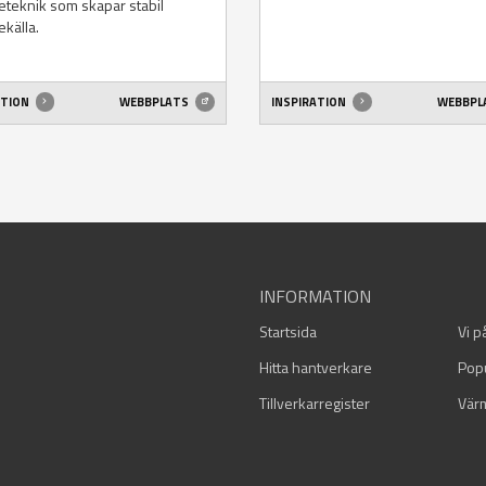
teknik som skapar stabil
källa.
ATION
WEBBPLATS
INSPIRATION
WEBBPL
INFORMATION
Startsida
Vi p
Hitta hantverkare
Pop
Tillverkarregister
Vär