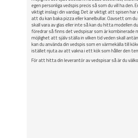
egen personliga vedspis precis så som du vill ha den. 
viktigt inslag i din vardag. Det är viktigt att spisen h
att du kan baka pizza eller kanelbullar. Oavsett om du f
skall vara av glas eller inte så kan du hitta modellen 
föredrar så finns det vedspisar som är kombinerade med
möjlighet att själv ställa in vilken tid veden skall ant
kan du använda din vedspis som en värmekälla till köke
istället njuta av att vakna i ett kök som håller den te
För att hitta din leverantör av vedspisar så är du vä