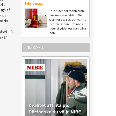
Eldens magi
 ett
kugn så
I alla tider har människan
ckan
farsinerats av elden. Den
skänker oss ljus och värme
ad du
och har sedan urminnes
tider skyddat oss från olika
 viset så
hot,...
n kan
ANNONSER