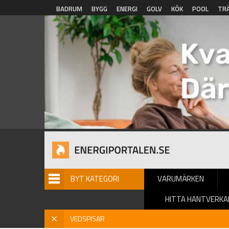
Hoppa till huvudinnehåll
BADRUM
BYGG
ENERGI
GOLV
KÖK
POOL
TR
BYT KATEGORI
VARUMÄRKEN
HITTA HANTVERKA
Hem
»
Vedspisar
»
Inspiration
» Vedspisar
X
VEDSPISAR