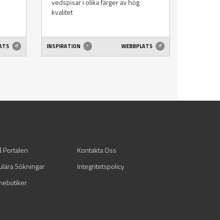
vedspisar i olika färger av hög
kvalitet
ATS
INSPIRATION
WEBBPLATS
å Portalen
Kontakta Oss
ulära Sökningar
Integritetspolicy
mebutiker