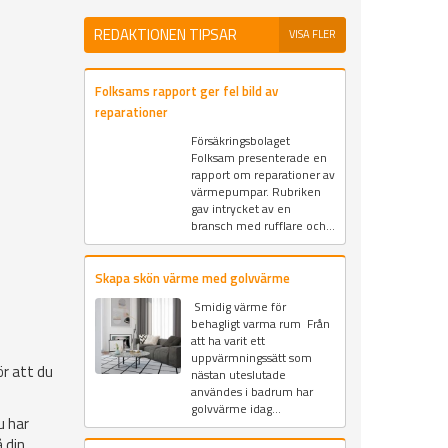
REDAKTIONEN TIPSAR
VISA FLER
Folksams rapport ger fel bild av
reparationer
Försäkringsbolaget
Folksam presenterade en
rapport om reparationer av
värmepumpar. Rubriken
gav intrycket av en
bransch med rufflare och...
Skapa skön värme med golvvärme
Smidig värme för
behagligt varma rum Från
att ha varit ett
uppvärmningssätt som
ör att du
nästan uteslutade
användes i badrum har
golvvärme idag...
u har
 din