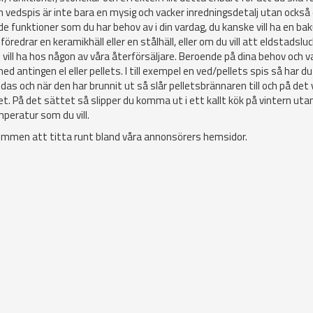
En vedspis är inte bara en mysig och vacker inredningsdetalj utan också
ar de funktioner som du har behov av i din vardag, du kanske vill ha en ba
öredrar en keramikhäll eller en stålhäll, eller om du vill att eldstadslu
du vill ha hos någon av våra återförsäljare. Beroende på dina behov och v
 antingen el eller pellets. I till exempel en ved/pellets spis så har du
ändas och när den har brunnit ut så slår pelletsbrännaren till och på det
t. På det sättet så slipper du komma ut i ett kallt kök på vintern uta
mperatur som du vill.
lkommen att titta runt bland våra annonsörers hemsidor.