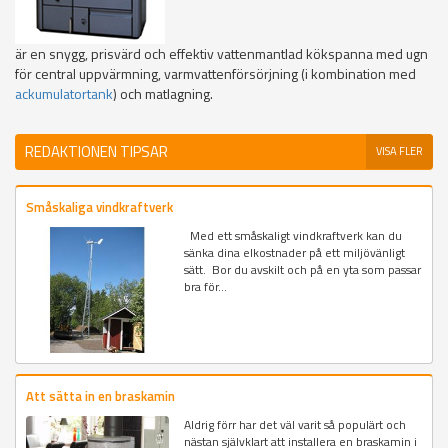
är en snygg, prisvärd och effektiv vattenmantlad kökspanna med ugn
för central uppvärmning, varmvattenförsörjning (i kombination med
ackumulatortank
) och matlagning.
REDAKTIONEN TIPSAR
VISA FLER
Småskaliga vindkraftverk
Med ett småskaligt vindkraftverk kan du
sänka dina elkostnader på ett miljövänligt
sätt. Bor du avskilt och på en yta som passar
bra för...
Att sätta in en braskamin
Aldrig förr har det väl varit så populärt och
nästan självklart att installera en braskamin i