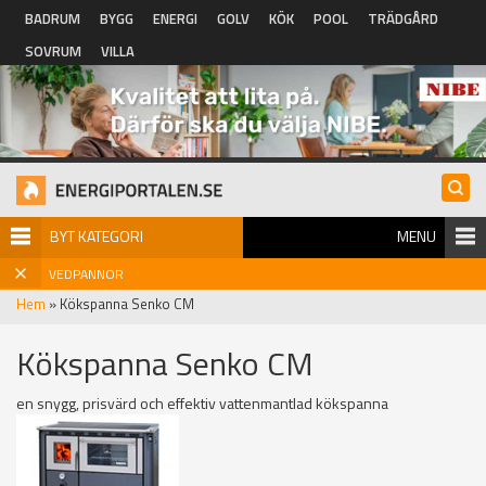
Hoppa till huvudinnehåll
BADRUM
BYGG
ENERGI
GOLV
KÖK
POOL
TRÄDGÅRD
SOVRUM
VILLA
BYT KATEGORI
MENU
VEDPANNOR
Hem
» Kökspanna Senko CM
Kökspanna Senko CM
en snygg, prisvärd och effektiv vattenmantlad kökspanna