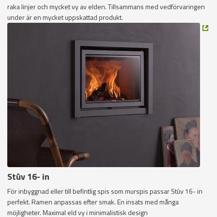
raka linjer och mycket vy av elden. Tillsammans med vedförvaringen
under är en mycket uppskattad produkt.
Stûv 16- in
För inbyggnad eller till befintlig spis som murspis passar Stûv 16- in
perfekt. Ramen anpassas efter smak. En insats med många
möjligheter. Maximal eld vy i minimalistisk design