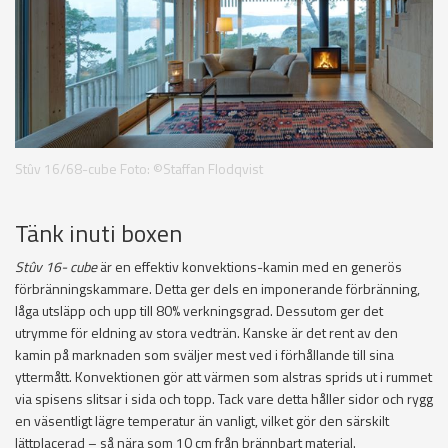
Stûv 16/68-cube Foto: ©Staffan Flodqvist
Tänk inuti boxen
Stûv 16- cube
är en effektiv konvektions-kamin med en generös
förbränningskammare. Detta ger dels en imponerande förbränning,
låga utsläpp och upp till 80% verkningsgrad. Dessutom ger det
utrymme för eldning av stora vedträn. Kanske är det rent av den
kamin på marknaden som sväljer mest ved i förhållande till sina
yttermått. Konvektionen gör att värmen som alstras sprids ut i rummet
via spisens slitsar i sida och topp. Tack vare detta håller sidor och rygg
en väsentligt lägre temperatur än vanligt, vilket gör den särskilt
lättplacerad – så nära som 10 cm från brännbart material.