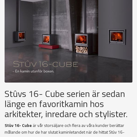
Stûvs 16- Cube serien är sedan
länge en favoritkamin hos
arkitekter, inredare och stylister.
Stûv 16- Cube
är vår storsäljare och flera av våra kunder berättar
målande om hur de har slutat kaminletandet när de hittat Stûv
16-