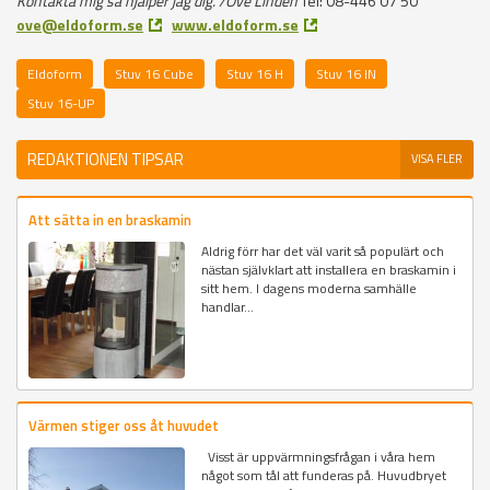
Kontakta mig så hjälper jag dig.
/Ove Lindén
Tel: 08-446 07 50
ove@eldoform.se
www.eldoform.se
Eldoform
Stuv 16 Cube
Stuv 16 H
Stuv 16 IN
Stuv 16-UP
REDAKTIONEN TIPSAR
VISA FLER
Att sätta in en braskamin
Aldrig förr har det väl varit så populärt och
nästan självklart att installera en braskamin i
sitt hem. I dagens moderna samhälle
handlar...
Värmen stiger oss åt huvudet
Visst är uppvärmningsfrågan i våra hem
något som tål att funderas på. Huvudbryet