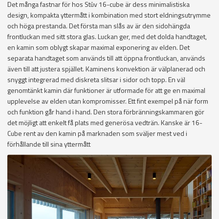
Det många fastnar för hos Stûv 16-cube är dess minimalistiska
design, kompakta yttermått i kombination med stort eldningsutrymme
och höga prestanda. Det första man slås av är den sidohängda
frontluckan med sitt stora glas. Luckan ger, med det dolda handtaget,
en kamin som oblygt skapar maximal exponering av elden. Det
separata handtaget som används till att öppna frontluckan, används
även till att justera spjället. Kaminens konvektion är välplanerad och
snyggt integrerad med diskreta slitsar i sidor och topp. En väl
genomtänkt kamin där funktioner är utformade för att ge en maximal
upplevelse av elden utan kompromisser. Ett fint exempel på när form
och funktion går hand i hand. Den stora förbränningskammaren gör
det möjligt att enkelt få plats med generösa vedträn. Kanske är 16-
Cube rent av den kamin på marknaden som sväljer mest ved i
förhållande till sina yttermått