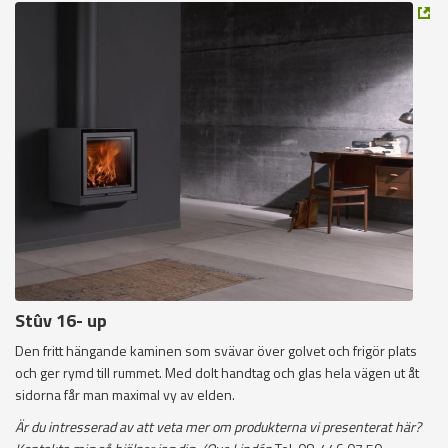
Stûv 16- up
Den fritt hängande kaminen som svävar över golvet och frigör plats
och ger rymd till rummet. Med dolt handtag och glas hela vägen ut åt
sidorna får man maximal vy av elden.
Är du intresserad av att veta mer om produkterna vi presenterat här?