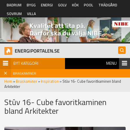
Hoppa till huvudinnehåll
BADRUM
BYGG
ENERGI
GOLV
KÖK
POOL
TRÄDGÅRD
SOVRUM
VILLA
BYT KATEGORI
MENU
BRASKAMINER
Hem
»
Braskaminer
»
Inspiration
» Stûv 16- Cube favoritkaminen bland
Arkitekter
Stûv 16- Cube favoritkaminen
bland Arkitekter