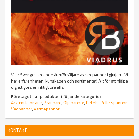
Vi är Sveriges ledande återförsäljare av vedpannor i gjutjärn. Vi
har erfarenheten, kunskapen och sortimentet! Allt för att hjälpa
dig att göra en riktigt bra affär.
Företaget har produkter i följande kategorier:
Ackumulatortank
,
Brännare
,
Oljepannor
,
Pellets
,
Pelletspannor
,
Vedpannor
,
Värmepannor
KONTAKT