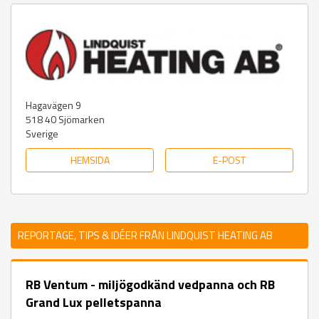
Hagavägen 9
518 40
Sjömarken
Sverige
HEMSIDA
E-POST
REPORTAGE, TIPS & IDÉER FRÅN LINDQUIST HEATING AB
RB Ventum - miljögodkänd vedpanna och RB
Grand Lux pelletspanna