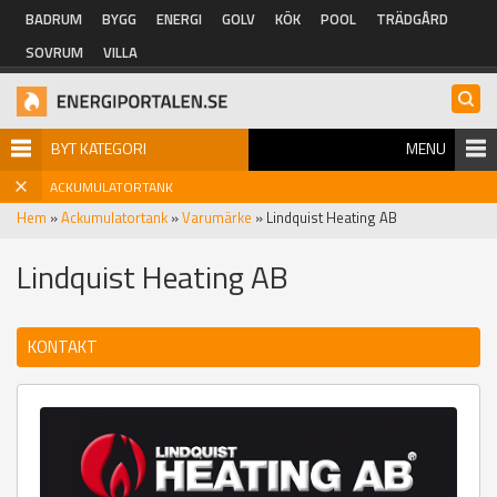
Hoppa till huvudinnehåll
BADRUM
BYGG
ENERGI
GOLV
KÖK
POOL
TRÄDGÅRD
SOVRUM
VILLA
BYT KATEGORI
MENU
ACKUMULATORTANK
Hem
»
Ackumulatortank
»
Varumärke
» Lindquist Heating AB
Lindquist Heating AB
KONTAKT