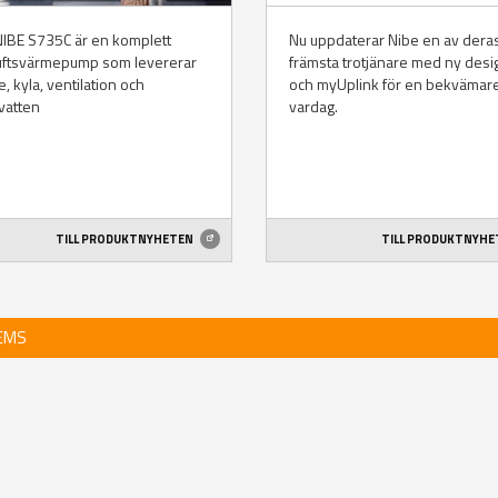
IBE S735C är en komplett
Nu uppdaterar Nibe en av dera
luftsvärmepump som levererar
främsta trotjänare med ny desi
, kyla, ventilation och
och myUplink för en bekvämar
vatten
vardag.
TILL PRODUKTNYHETEN
TILL PRODUKTNYH
TEMS