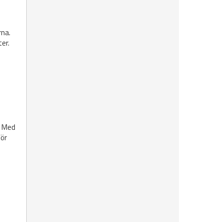
rna.
er.
. Med
för