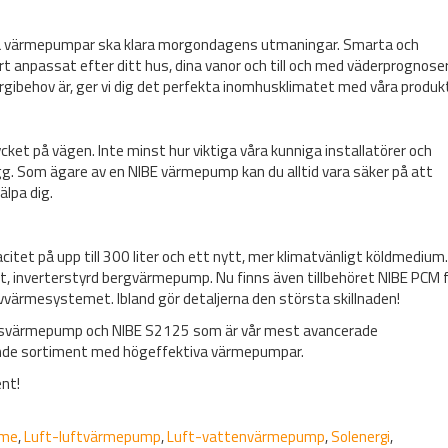
 våra värmepumpar ska klara morgondagens utmaningar. Smarta och
 anpassat efter ditt hus, dina vanor och till och med väderprognose
nergibehov är, ger vi dig det perfekta inomhusklimatet med våra produkt
cket på vägen. Inte minst hur viktiga våra kunniga installatörer och
ygg. Som ägare av en NIBE värmepump kan du alltid vara säker på att
älpa dig.
tet på upp till 300 liter och ett nytt, mer klimatvänligt köldmedium
nt, inverterstyrd bergvärmepump. Nu finns även tillbehöret NIBE PCM 
lvvärmesystemet. Ibland gör detaljerna den största skillnaden!
uftsvärmepump och NIBE S2125 som är vår mest avancerade
kande sortiment med högeffektiva värmepumpar.
ent!
rme
,
Luft-luftvärmepump
,
Luft-vattenvärmepump
,
Solenergi
,