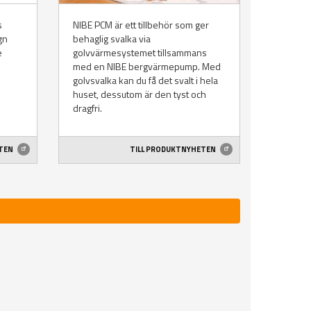
s
NIBE PCM är ett tillbehör som ger
gn
behaglig svalka via
e
golvvärmesystemet tillsammans
med en NIBE bergvärmepump. Med
golvsvalka kan du få det svalt i hela
huset, dessutom är den tyst och
dragfri.
ETEN
TILL PRODUKTNYHETEN