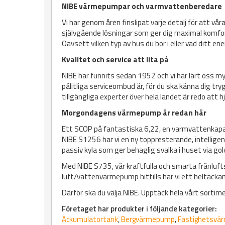
NIBE värmepumpar och varmvattenberedare
Vi har genom åren finslipat varje detalj för att
självgående lösningar som ger dig maximal komfort
Oavsett vilken typ av hus du bor i eller vad ditt e
Kvalitet och service att lita på
NIBE har funnits sedan 1952 och vi har lärt oss my
pålitliga serviceombud är, för du ska känna dig tr
tillgängliga experter över hela landet är redo att hj
Morgondagens värmepump är redan här
Ett SCOP på fantastiska 6,22, en varmvattenkapaci
NIBE S1256 har vi en ny toppresterande, intellige
passiv kyla som ger behaglig svalka i huset via go
Med NIBE S735, vår kraftfulla och smarta frånl
luft/vattenvärmepump hittills har vi ett heltäc
Därför ska du välja NIBE. Upptäck hela vårt sortim
Företaget har produkter i följande kategorier:
Ackumulatortank
,
Bergvärmepump
,
Fastighetsvä