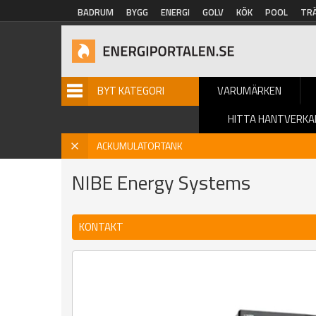
Hoppa till huvudinnehåll
BADRUM
BYGG
ENERGI
GOLV
KÖK
POOL
TR
BYT KATEGORI
VARUMÄRKEN
HITTA HANTVERKA
Hem
»
Ackumulatortank
»
Varumärke
» NIBE Energy System
X
ACKUMULATORTANK
NIBE Energy Systems
KONTAKT