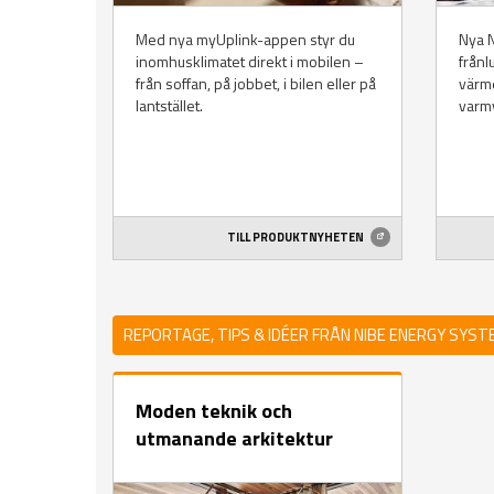
Med nya myUplink-appen styr du
Nya N
inomhusklimatet direkt i mobilen –
från
från soffan, på jobbet, i bilen eller på
värme
lantstället.
varm
TILL PRODUKTNYHETEN
REPORTAGE, TIPS & IDÉER FRÅN NIBE ENERGY SYS
Moden teknik och
utmanande arkitektur