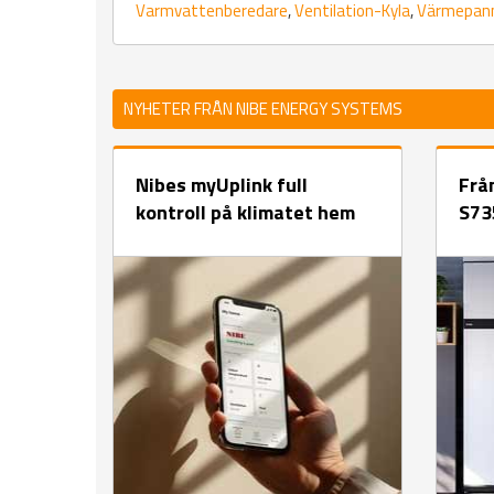
Varmvattenberedare
,
Ventilation-Kyla
,
Värmepan
NYHETER FRÅN NIBE ENERGY SYSTEMS
Nibes myUplink full
Frå
kontroll på klimatet hem
S73