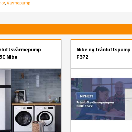
nor
,
Värmepump
nluftsvärmepump
Nibe ny frånluftspump
5C Nibe
F372