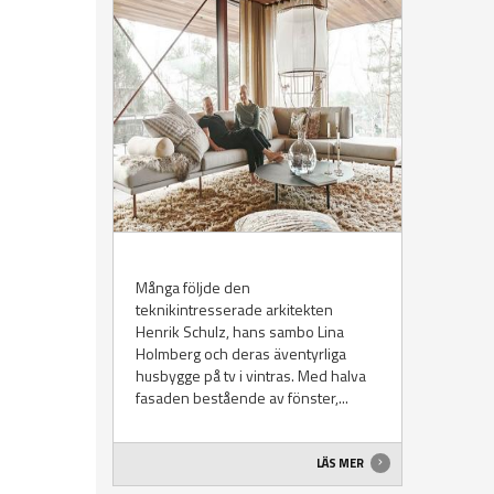
Många följde den
teknikintresserade arkitekten
Henrik Schulz, hans sambo Lina
Holmberg och deras äventyrliga
husbygge på tv i vintras. Med halva
fasaden bestående av fönster,...
LÄS MER