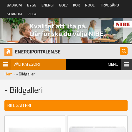
Hoppa till huvudinnehåll
BADRUM
BYGG
ENERGI
GOLV
KÖK
POOL
TRÄDGÅRD
SOVRUM
VILLA
VÄLJ KATEGORI
MENU
Hem
» - Bildgalleri
- Bildgalleri
BILDGALLERI