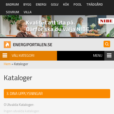
Hoppa till huvudinnehåll
BADRUM
BYGG
ENERGI
GOLV
KÖK
POOL
TRÄDGÅRD
SOVRUM
VILLA
VÄLJ KATEGORI
MENU
Hem
» Kataloger
Kataloger
3. DINA UPPLYSNINGAR
0
Utvalda Kataloger:
Ingen utvalda kataloger.