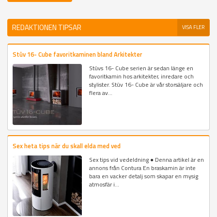
REDAKTIONEN TIPSAR
VISA FLER
Stûv 16- Cube favoritkaminen bland Arkitekter
Stûvs 16- Cube serien är sedan länge en
favoritkamin hos arkitekter, inredare och
stylister. Stûv 16- Cube är vår storsäljare och
flera av...
Sex heta tips när du skall elda med ved
Sex tips vid vedeldning ● Denna artikel är en
annons från Contura En braskamin är inte
bara en vacker detalj som skapar en mysig
atmosfär i...