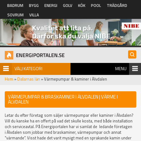
Hoppa till huvudinnehåll
BADRUM
BYGG
ENERGI
GOLV
KÖK
POOL
TRÄDGÅRD
SOVRUM
VILLA
VÄLJ KATEGORI
MENU
Hem
»
Dalarnas län
» Värmepumpar & kaminer i Älvdalen
VÄRMEPUMPAR & BRASKAMINER I ÄLVDALEN | VÄRME I
ÄLVDALEN
Letar du efter företag som säljer värmepumpar eller kaminer i Älvdalen?
Vill du kanske ha en offert på vad det skulle kosta, med både installation
och serviceavtal. På Energiportalen har vi samlat de ledande företagen
i Älvdalen som jobbar med braskaminer, värmepumpar och annat
"värmande". Visst hade det varit mysigt med en sprakande kamin under