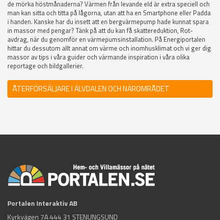
de mörka höstmånaderna? Värmen från levande eld är extra speciell och
man kan sitta och titta på lågorna, utan att ha en Smartphone eller Padda
i handen. Kanske har du insett att en bergvärmepump hade kunnat spara
in massor med pengar? Tänk på att du kan få skattereduktion, Rot-
avdrag, när du genomför en värmepumsinstallation. På Energiportalen
hittar du dessutom allt annat om värme och inomhusklimat och vi ger dig
massor av tips i våra guider och värmande inspiration i våra olika
reportage och bildgallerier.
ÅTERFÖRSÄLJARE I ÄLVDALEN OCH NÄROMRÅDET
Portalen Interaktiv AB
Kyrkvägen 7A 444 31 STENUNGSUND