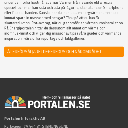
under de mörka höstmånaderna? Värmen från levande eld är extra
speciell och man kan sitta och titta på lågorna, utan att ha en Smartphone
eller Padda i handen. Kanske har du insett att en bergvärmepump hade
kunnat spara in massor med pengar? Tänk på att du kan få
skattereduktion, Rot-avdrag, när du genomför en värmepumsinstallation.
På Energiportalen hittar du dessutom allt annat om värme och
inomhusklimat och vi ger dig massor av tips i våra guider och värmande
inspiration i våra olika reportage och bildgallerier.
ÅTERFÖRSÄLJARE I DEGERFORS OCH NÄROMRÅDET
Portalen Interaktiv AB
Kyrkvägen 7A 444 31 STENUNGSUND