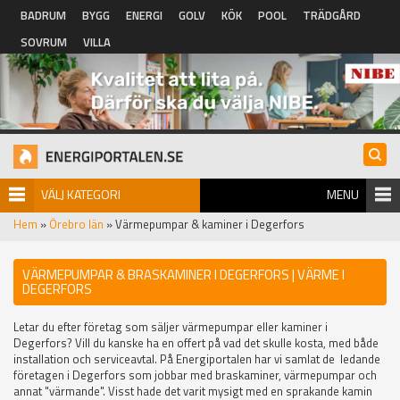
Hoppa till huvudinnehåll
BADRUM
BYGG
ENERGI
GOLV
KÖK
POOL
TRÄDGÅRD
SOVRUM
VILLA
VÄLJ KATEGORI
MENU
Hem
»
Örebro län
» Värmepumpar & kaminer i Degerfors
VÄRMEPUMPAR & BRASKAMINER I DEGERFORS | VÄRME I
DEGERFORS
Letar du efter företag som säljer värmepumpar eller kaminer i
Degerfors? Vill du kanske ha en offert på vad det skulle kosta, med både
installation och serviceavtal. På Energiportalen har vi samlat de ledande
företagen i Degerfors som jobbar med braskaminer, värmepumpar och
annat "värmande". Visst hade det varit mysigt med en sprakande kamin