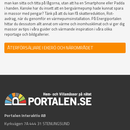
man kan sitta och titta på lågorna, utan att ha en Smartphone eller Padda
i handen. Kanske har du insett att en bergvärmepump hade kunnat spara
in massor med pengar? Tänk på att du kan få skattereduktion, Rot-
avdrag, när du genomför en värmepumsinstallation. På Energiportalen
hittar du dessutom allt annat om värme och inomhusklimat och vi ger dig
massor av tips i våra guider och värmande inspiration i våra olika
reportage och bildgallerier.
ÅTERFÖRSÄLJARE I EKERÖ OCH NÄROMRÅDET
Portalen Interaktiv AB
Kyrkvägen 7A 444 31 STENUNGSUND