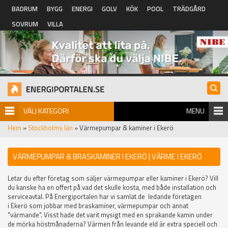
Hoppa till huvudinnehåll
BADRUM
BYGG
ENERGI
GOLV
KÖK
POOL
TRÄDGÅRD
SOVRUM
VILLA
VÄLJ KATEGORI
MENU
Hem
»
Stockholms län
» Värmepumpar & kaminer i Ekerö
VÄRMEPUMPAR & BRASKAMINER I EKERÖ | VÄRME I EKERÖ
Letar du efter företag som säljer värmepumpar eller kaminer i Ekerö? Vill
du kanske ha en offert på vad det skulle kosta, med både installation och
serviceavtal. På Energiportalen har vi samlat de ledande företagen
i Ekerö som jobbar med braskaminer, värmepumpar och annat
"värmande". Visst hade det varit mysigt med en sprakande kamin under
de mörka höstmånaderna? Värmen från levande eld är extra speciell och