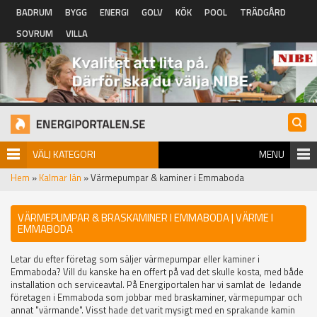
Hoppa till huvudinnehåll
BADRUM
BYGG
ENERGI
GOLV
KÖK
POOL
TRÄDGÅRD
SOVRUM
VILLA
VÄLJ KATEGORI
MENU
Hem
»
Kalmar län
» Värmepumpar & kaminer i Emmaboda
VÄRMEPUMPAR & BRASKAMINER I EMMABODA | VÄRME I
EMMABODA
Letar du efter företag som säljer värmepumpar eller kaminer i
Emmaboda? Vill du kanske ha en offert på vad det skulle kosta, med både
installation och serviceavtal. På Energiportalen har vi samlat de ledande
företagen i Emmaboda som jobbar med braskaminer, värmepumpar och
annat "värmande". Visst hade det varit mysigt med en sprakande kamin