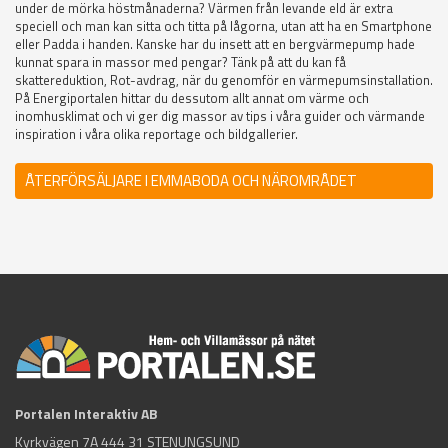
under de mörka höstmånaderna? Värmen från levande eld är extra
speciell och man kan sitta och titta på lågorna, utan att ha en Smartphone
eller Padda i handen. Kanske har du insett att en bergvärmepump hade
kunnat spara in massor med pengar? Tänk på att du kan få
skattereduktion, Rot-avdrag, när du genomför en värmepumsinstallation.
På Energiportalen hittar du dessutom allt annat om värme och
inomhusklimat och vi ger dig massor av tips i våra guider och värmande
inspiration i våra olika reportage och bildgallerier.
ÅTERFÖRSÄLJARE I EMMABODA OCH NÄROMRÅDET
Portalen Interaktiv AB
Kyrkvägen 7A 444 31 STENUNGSUND