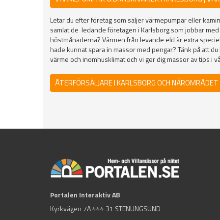
Letar du efter företag som säljer värmepumpar eller kamine
samlat de ledande företagen i Karlsborg som jobbar med
höstmånaderna? Värmen från levande eld är extra speciell
hade kunnat spara in massor med pengar? Tänk på att du k
värme och inomhusklimat och vi ger dig massor av tips i vå
ÅTERFÖRSÄLJARE I KARLSBORG OCH NÄROMRÅDET
Portalen Interaktiv AB
Kyrkvägen 7A 444 31 STENUNGSUND