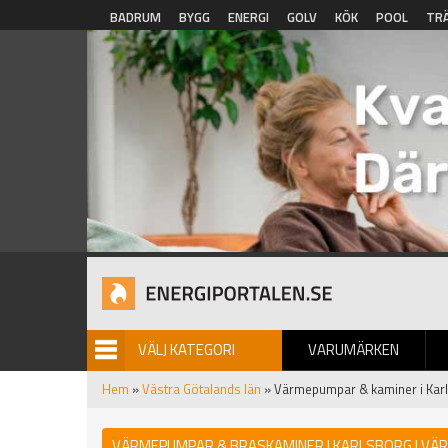
Hoppa till huvudinnehåll
BADRUM
BYGG
ENERGI
GOLV
KÖK
POOL
TR
VÄLJ KATEGORI
VARUMÄRKEN
BILDGALLERI
Hem
»
Västra Götalands län
» Värmepumpar & kaminer i Kar
VÄRMEPUMPAR & BRASKAMINER I KARLSBORG | VÄR