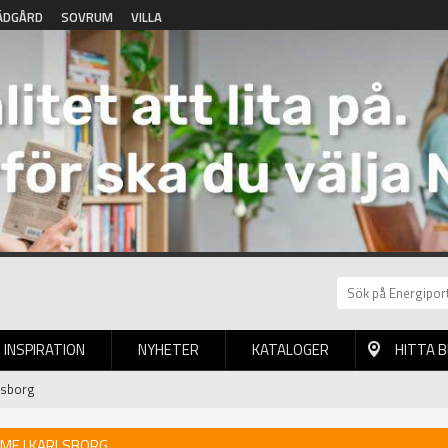
ÄDGÅRD
SOVRUM
VILLA
INSPIRATION
NYHETER
KATALOGER
HITTA 
lsborg
ME I KARLSBORG