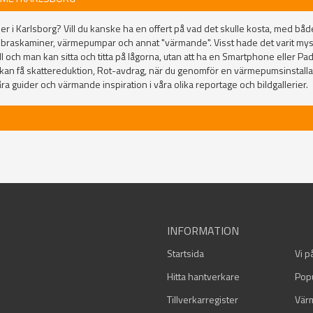
r i Karlsborg? Vill du kanske ha en offert på vad det skulle kosta, med både 
 braskaminer, värmepumpar och annat "värmande". Visst hade det varit m
 och man kan sitta och titta på lågorna, utan att ha en Smartphone eller P
an få skattereduktion, Rot-avdrag, när du genomför en värmepumsinstallati
ra guider och värmande inspiration i våra olika reportage och bildgallerier.
INFORMATION
Startsida
Vi p
Hitta hantverkare
Pop
Tillverkarregister
Vär