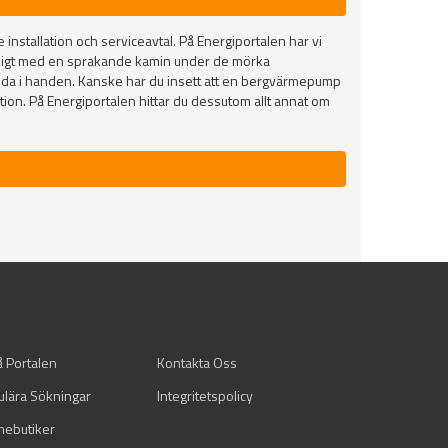
installation och serviceavtal. På Energiportalen har vi
ysigt med en sprakande kamin under de mörka
adda i handen. Kanske har du insett att en bergvärmepump
on. På Energiportalen hittar du dessutom allt annat om
å Portalen
Kontakta Oss
ulära Sökningar
Integritetspolicy
mebutiker