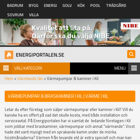
Hoppa till huvudinnehåll
BADRUM
BYGG
ENERGI
GOLV
KÖK
POOL
TRÄDGÅRD
SOVRUM
VILLA
VÄLJ KATEGORI
MENU
Hem
»
Värmlands län
» Värmepumpar & kaminer i Kil
VÄRMEPUMPAR & BRASKAMINER I KIL | VÄRME I KIL
Letar du efter företag som säljer värmepumpar eller kaminer i Kil? Vill du
kanske ha en offert på vad det skulle kosta, med både installation och
serviceavtal. På Energiportalen har vi samlat de ledande företagen i Kil
som jobbar med braskaminer, värmepumpar och annat "värmande". Visst
hade det varit mysigt med en sprakande kamin under de mörka
höstmånaderna? Värmen från levande eld är extra speciell och man kan