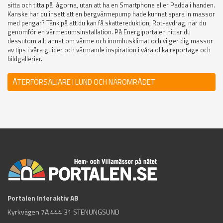
sitta och titta på lågorna, utan att ha en Smartphone eller Padda i handen.
Kanske har du insett att en bergvärmepump hade kunnat spara in massor
med pengar? Tänk på att du kan få skattereduktion, Rot-avdrag, när du
genomför en värmepumsinstallation. På Energiportalen hittar du
dessutom allt annat om värme och inomhusklimat och vi ger dig massor
av tips i våra guider och värmande inspiration i våra olika reportage och
bildgallerier.
ÅTERFÖRSÄLJARE I LUND OCH NÄROMRÅDET
Portalen Interaktiv AB
Kyrkvägen 7A 444 31 STENUNGSUND