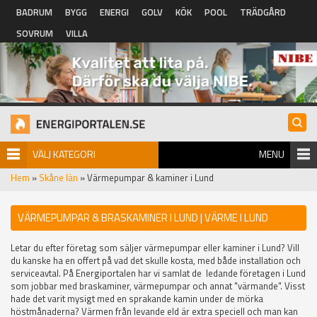
Hoppa till huvudinnehåll
BADRUM
BYGG
ENERGI
GOLV
KÖK
POOL
TRÄDGÅRD
SOVRUM
VILLA
VÄLJ KATEGORI
MENU
Hem
»
Skåne län
» Värmepumpar & kaminer i Lund
VÄRMEPUMPAR & BRASKAMINER I LUND | VÄRME I LUND
Letar du efter företag som säljer värmepumpar eller kaminer i Lund? Vill
du kanske ha en offert på vad det skulle kosta, med både installation och
serviceavtal. På Energiportalen har vi samlat de ledande företagen i Lund
som jobbar med braskaminer, värmepumpar och annat "värmande". Visst
hade det varit mysigt med en sprakande kamin under de mörka
höstmånaderna? Värmen från levande eld är extra speciell och man kan