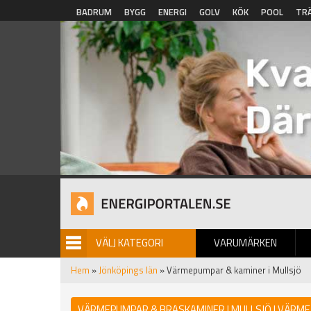
Hoppa till huvudinnehåll
BADRUM
BYGG
ENERGI
GOLV
KÖK
POOL
TR
VÄLJ KATEGORI
VARUMÄRKEN
BILDGALLERI
Hem
»
Jönköpings län
» Värmepumpar & kaminer i Mullsjö
VÄRMEPUMPAR & BRASKAMINER I MULLSJÖ | VÄRME 