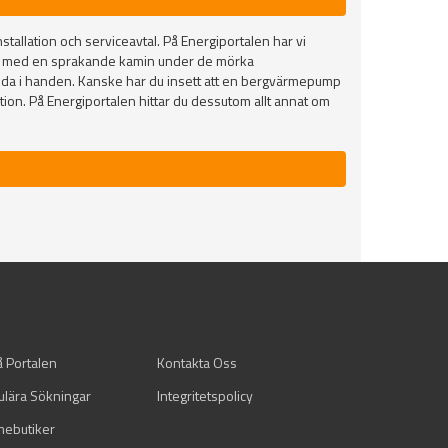
stallation och serviceavtal. På Energiportalen har vi
gt med en sprakande kamin under de mörka
adda i handen. Kanske har du insett att en bergvärmepump
on. På Energiportalen hittar du dessutom allt annat om
å Portalen
Kontakta Oss
ulära Sökningar
Integritetspolicy
mebutiker