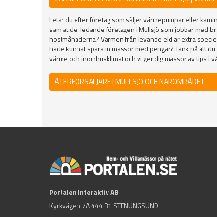
Letar du efter företag som säljer värmepumpar eller kaminer
samlat de ledande företagen i Mullsjö som jobbar med b
höstmånaderna? Värmen från levande eld är extra speciell
hade kunnat spara in massor med pengar? Tänk på att du k
värme och inomhusklimat och vi ger dig massor av tips i vå
ÅTERFÖRSÄLJARE I MULLSJÖ OCH NÄROMRÅDET
Portalen Interaktiv AB
Kyrkvägen 7A 444 31 STENUNGSUND