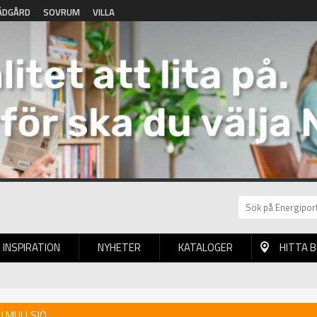
ÄDGÅRD
SOVRUM
VILLA
INSPIRATION
NYHETER
KATALOGER
HITTA 
I MULLSJÖ