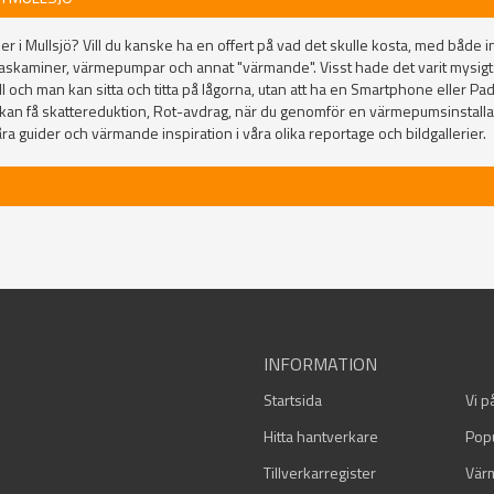
 i Mullsjö? Vill du kanske ha en offert på vad det skulle kosta, med både in
raskaminer, värmepumpar och annat "värmande". Visst hade det varit mysi
 och man kan sitta och titta på lågorna, utan att ha en Smartphone eller P
an få skattereduktion, Rot-avdrag, när du genomför en värmepumsinstallati
ra guider och värmande inspiration i våra olika reportage och bildgallerier.
INFORMATION
Startsida
Vi p
Hitta hantverkare
Pop
Tillverkarregister
Vär