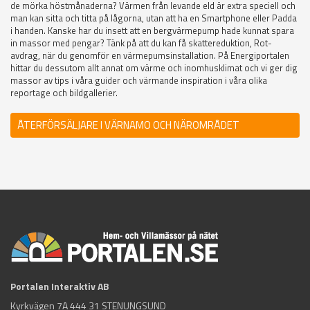
de mörka höstmånaderna? Värmen från levande eld är extra speciell och
man kan sitta och titta på lågorna, utan att ha en Smartphone eller Padda
i handen. Kanske har du insett att en bergvärmepump hade kunnat spara
in massor med pengar? Tänk på att du kan få skattereduktion, Rot-
avdrag, när du genomför en värmepumsinstallation. På Energiportalen
hittar du dessutom allt annat om värme och inomhusklimat och vi ger dig
massor av tips i våra guider och värmande inspiration i våra olika
reportage och bildgallerier.
ÅTERFÖRSÄLJARE I VÄRNAMO OCH NÄROMRÅDET
Portalen Interaktiv AB
Kyrkvägen 7A 444 31 STENUNGSUND