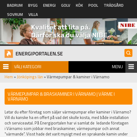
Hoppa till huvudinnehåll
BADRUM
BYGG
ENERGI
GOLV
KÖK
POOL
TRÄDGÅRD
SOVRUM
VILLA
VÄLJ KATEGORI
MENU
Hem
»
Jönköpings län
» Värmepumpar & kaminer i Värnamo
VÄRMEPUMPAR & BRASKAMINER I VÄRNAMO | VÄRME I
VÄRNAMO
Letar du efter företag som säljer värmepumpar eller kaminer i Värnamo?
Vill du kanske ha en offert på vad det skulle kosta, med både installation
och serviceavtal. På Energiportalen har vi samlat de ledande företagen
i Värnamo som jobbar med braskaminer, värmepumpar och annat
"värmande". Visst hade det varit mysigt med en sprakande kamin under