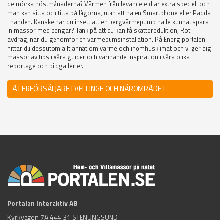
de mörka höstmånaderna? Värmen från levande eld är extra speciell och
man kan sitta och titta på lågorna, utan att ha en Smartphone eller Padda
i handen. Kanske har du insett att en bergvärmepump hade kunnat spara
in massor med pengar? Tänk på att du kan få skattereduktion, Rot-
avdrag, när du genomför en värmepumsinstallation. På Energiportalen
hittar du dessutom allt annat om värme och inomhusklimat och vi ger dig
massor av tips i våra guider och värmande inspiration i våra olika
reportage och bildgallerier.
ÅTERFÖRSÄLJARE I VELLINGE OCH NÄROMRÅDET
Portalen Interaktiv AB
Kyrkvägen 7A 444 31 STENUNGSUND