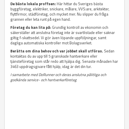
De bästa lokala proffsen:
Här hittar du Sveriges bästa
byggföretag, elektriker, snickare, målare, VVS:are, arkitekter,
flyttfirmor, städföretag, och mycket mer. Nu slipper du fråga
grannen eller leta runt på egen hand.
Företag du kan lita på:
Grundlig kontroll av ekonomin och
säkerställer att anslutna företag inte är svartlistade eller saknar
giltig f-skattsedel. Vi gör även löpande uppföljningar, samt
dagliga automatiska kontroller mot Bolagsverket.
Berätta om dina behov och var jobbet skall utföras.
Sedan
kontaktas du av upp till 5 granskade hantverkare eller
tjänsteföretag som står redo att hjälpa dig. Senaste månaden har
3463 uppdragsgivare fått hjälp, idag är det din tur.
I samarbete med DoRunner och deras anslutna pålitliga och
godkända service- och hantverkarföretag