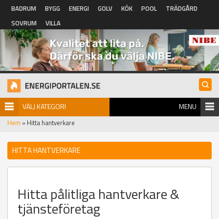
Hoppa till huvudinnehåll
BADRUM
BYGG
ENERGI
GOLV
KÖK
POOL
TRÄDGÅRD
SOVRUM
VILLA
VÄLJ KATEGORI
MENU
Hem
» Hitta hantverkare
HITTA HANTVERKARE
Hitta pålitliga hantverkare &
tjänsteföretag