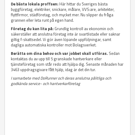
De bästa lokala proffsen:
Här hittar du Sveriges bästa
byggföretag, elektriker, snickare, målare, VVS:are, arkitekter,
flyttfirmor, städföretag, och mycket mer. Nu slipper du fråga
grannen eller leta runt på egen hand.
Företag du kan lita på:
Grundlig kontroll av ekonomin och
säkerställer att anslutna företag inte är svartlistade eller saknar
giltig f-skattsedel. Vi gör även löpande uppföljningar, samt
dagliga automatiska kontroller mot Bolagsverket.
Berätta om dina behov och var jobbet skall utföras.
Sedan
kontaktas du av upp till 5 granskade hantverkare eller
tjänsteföretag som står redo att hjälpa dig. Senaste månaden har
3463 uppdragsgivare fått hjälp, idag är det din tur.
I samarbete med DoRunner och deras anslutna pålitliga och
godkända service- och hantverkarföretag