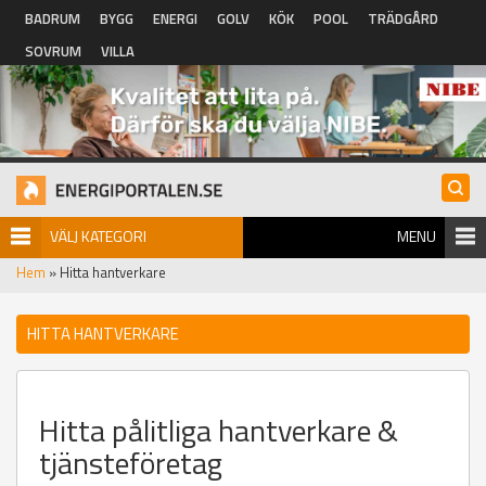
Hoppa till huvudinnehåll
BADRUM
BYGG
ENERGI
GOLV
KÖK
POOL
TRÄDGÅRD
SOVRUM
VILLA
VÄLJ KATEGORI
MENU
Hem
» Hitta hantverkare
HITTA HANTVERKARE
Hitta pålitliga hantverkare &
tjänsteföretag