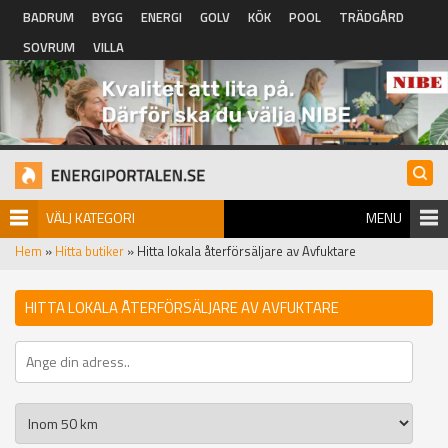
Hoppa till huvudinnehåll
BADRUM
BYGG
ENERGI
GOLV
KÖK
POOL
TRÄDGÅRD
SOVRUM
VILLA
VÄLJ KATEGORI
MENU
Hem
»
Hitta butiker
» Hitta lokala återförsäljare av Avfuktare
HITTA LOKALA ÅTERFÖRSÄLJARE AV AVFUKTARE