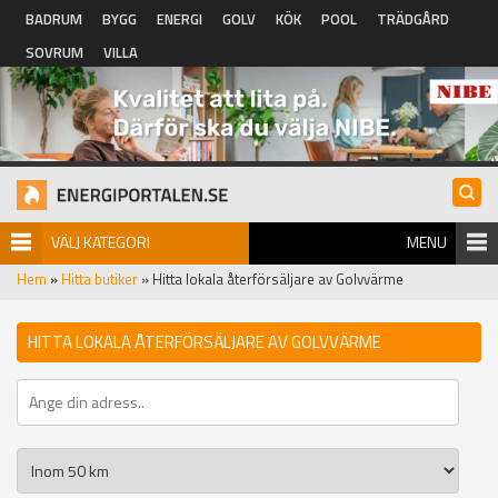
Hoppa till huvudinnehåll
BADRUM
BYGG
ENERGI
GOLV
KÖK
POOL
TRÄDGÅRD
SOVRUM
VILLA
VÄLJ KATEGORI
MENU
Hem
»
Hitta butiker
» Hitta lokala återförsäljare av Golvvärme
HITTA LOKALA ÅTERFÖRSÄLJARE AV GOLVVÄRME