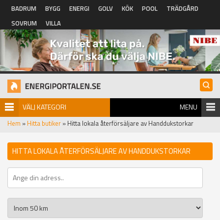
Hoppa till huvudinnehåll
BADRUM
BYGG
ENERGI
GOLV
KÖK
POOL
TRÄDGÅRD
SOVRUM
VILLA
VÄLJ KATEGORI
MENU
Hem
»
Hitta butiker
» Hitta lokala återförsäljare av Handdukstorkar
HITTA LOKALA ÅTERFÖRSÄLJARE AV HANDDUKSTORKAR