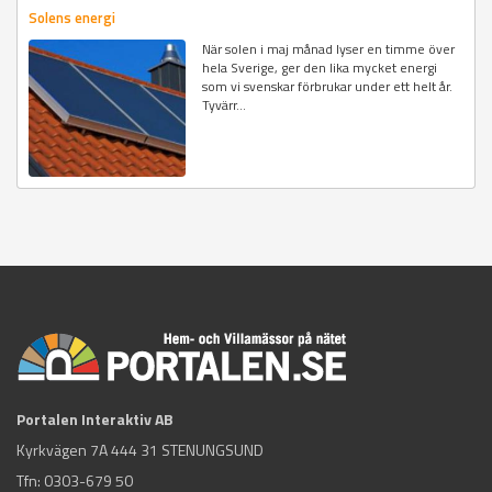
Solens energi
När solen i maj månad lyser en timme över
hela Sverige, ger den lika mycket energi
som vi svenskar förbrukar under ett helt år.
Tyvärr...
Portalen Interaktiv AB
Kyrkvägen 7A 444 31 STENUNGSUND
Tfn:
0303-679 50