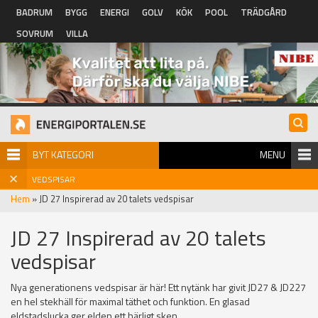
Hoppa till huvudinnehåll
BADRUM
BYGG
ENERGI
GOLV
KÖK
POOL
TRÄDGÅRD
SOVRUM
VILLA
BYT KATEGORI
MENU
VEDSPISAR
Hem
» JD 27 Inspirerad av 20 talets vedspisar
JD 27 Inspirerad av 20 talets
vedspisar
Nya generationens vedspisar är här! Ett nytänk har givit JD27 & JD227
en hel stekhäll för maximal täthet och funktion. En glasad
eldstadslucka ger elden ett härligt sken.