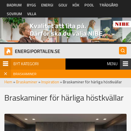
Hoppa till huvudinnehåll
BADRUM
BYGG
ENERGI
GOLV
KÖK
POOL
TRÄDGÅRD
SOVRUM
VILLA
BYT KATEGORI
MENU
BRASKAMINER
Hem
»
Braskaminer
»
Inspiration
» Braskaminer för härliga höstkvällar
Braskaminer för härliga höstkvällar