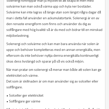
Solenergi förknippar man ju mycket till att skapa el men med
solvärme kan man också värma upp och kyla ner bostäder.
Solvärme kan inte lagras så länge utan som längst några dagar då
man i detta fall använder en ackumulatortank. Solenergi är en av
den renaste energiform som finns och använder du dig av
solfångare med hög kvalité så är du med och bidrar till en minskad
miljöbelastning.
Solenergi och solvärme och kan man bara använda när solen är
uppe och behöver kompletteras med en annan energikälla, men
eftersom du inte behöver nyttja denna energikälla kontinuerligt
ökas dess livslängd och sparar på så vis också miljön.
När man pratar om solenergi så menar man både att solen kan ge
elektricitet och värme.
Det som är skillnaden är om man använder sig av solceller eller
solfångare.
• Solceller ger elektricitet
• Solfångare ger värme