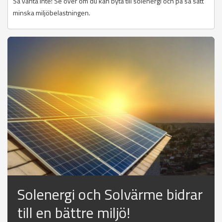
Så vänta inte! Se över om du kan byta till solenergi och på så sätt
minska miljöbelastningen.
Solenergi och Solvärme bidrar
till en bättre miljö!