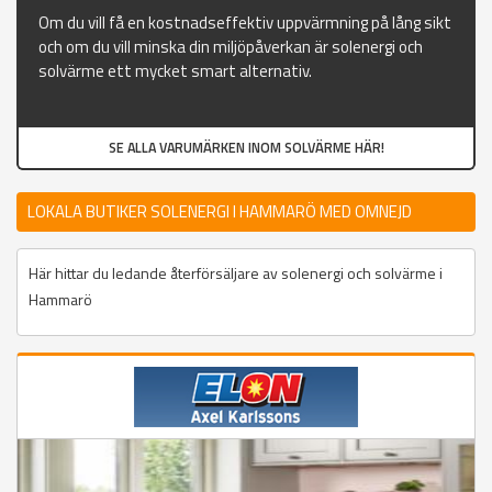
Om du vill få en kostnadseffektiv uppvärmning på lång sikt
och om du vill minska din miljöpåverkan är solenergi och
solvärme ett mycket smart alternativ.
SE ALLA VARUMÄRKEN INOM SOLVÄRME HÄR!
LOKALA BUTIKER SOLENERGI I HAMMARÖ MED OMNEJD
Här hittar du ledande återförsäljare av solenergi och solvärme i
Hammarö