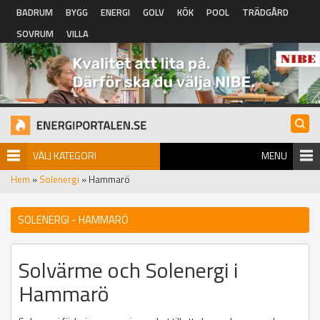
Hoppa till huvudinnehåll
BADRUM
BYGG
ENERGI
GOLV
KÖK
POOL
TRÄDGÅRD
SOVRUM
VILLA
VÄLJ KATEGORI
MENU
Hem
»
Solenergi
» Hammarö
SOLENERGI - HAMMARÖ
Solvärme och Solenergi i
Hammarö