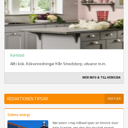
Karlstad
Allt i kök. Köksinredningar från Smedstorp, vitvaror m.m.
MER INFO & TILL HEMSIDA
REDAKTIONEN TIPSAR
VISA FLER
Solens energi
När solen i maj månad lyser en timme över
hela Sverige, ger den lika mycket energi