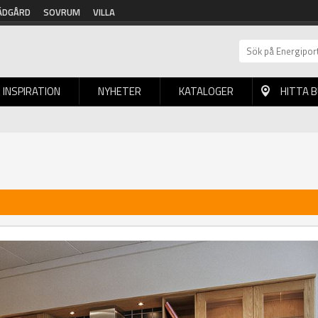
ÄDGÅRD
SOVRUM
VILLA
INSPIRATION
NYHETER
KATALOGER
HITTA 