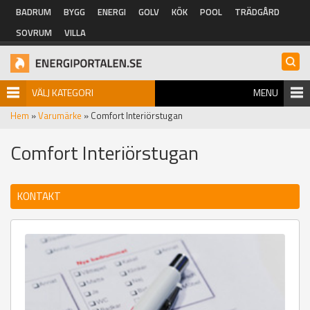
Hoppa till huvudinnehåll
BADRUM
BYGG
ENERGI
GOLV
KÖK
POOL
TRÄDGÅRD
SOVRUM
VILLA
VÄLJ KATEGORI
MENU
Hem
»
Varumärke
» Comfort Interiörstugan
Comfort Interiörstugan
KONTAKT