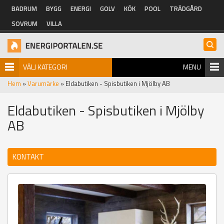
Hoppa till huvudinnehåll
BADRUM
BYGG
ENERGI
GOLV
KÖK
POOL
TRÄDGÅRD
SOVRUM
VILLA
VÄLJ KATEGORI
MENU
Hem
»
Varumärke
» Eldabutiken - Spisbutiken i Mjölby AB
Eldabutiken - Spisbutiken i Mjölby
AB
KONTAKT