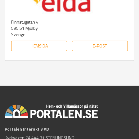
Finnstugatan 4
595 51
Mjölby
Sverige
HEMSIDA
E-POST
Portalen Interaktiv AB
Kyrkvägen 7A 444 31 STENUNGSUND