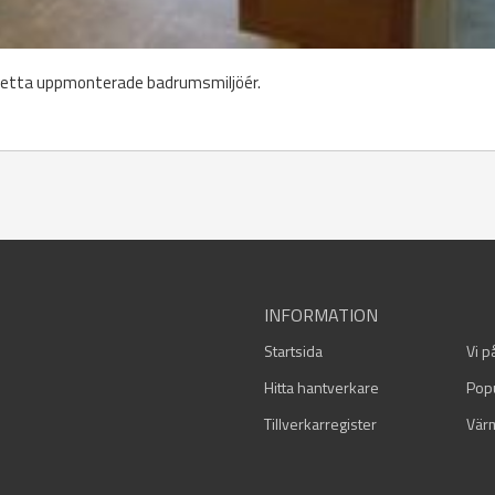
pletta uppmonterade badrumsmiljöér.
INFORMATION
Startsida
Vi p
Hitta hantverkare
Pop
Tillverkarregister
Vär