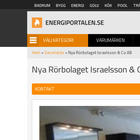
Hoppa till huvudinnehåll
BADRUM
BYGG
ENERGI
GOLV
KÖK
POOL
TR
VÄLJ KATEGORI
VARUMÄRKEN
BILDGALLERI
Hem
»
Varumärke
» Nya Rörbolaget Israelsson & Co AB
Nya Rörbolaget Israelsson & 
KONTAKT