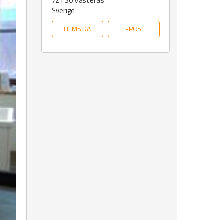
721 30
Västerås
Sverige
HEMSIDA
E-POST