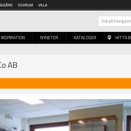
ÄDGÅRD
SOVRUM
VILLA
INSPIRATION
NYHETER
KATALOGER
HITTA 
Co AB