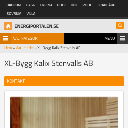
Hoppa till huvudinnehåll
BADRUM
BYGG
ENERGI
GOLV
KÖK
POOL
TRÄDGÅRD
SOVRUM
VILLA
VÄLJ KATEGORI
MENU
Hem
»
Varumärke
» XL-Bygg Kalix Stenvalls AB
XL-Bygg Kalix Stenvalls AB
KONTAKT