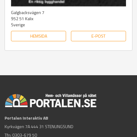
Galgbacksvägen 7
952 51
Kalix
Sverige
HEMSIDA
E-POST
Portalen Interaktiv AB
Kyrkvägen 7A 444 31 STENUNGSUND
Tfn:
0303-679 50