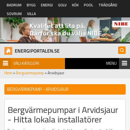
Hoppa till huvudinnehåll
BADRUM
BYGG
ENERGI
GOLV
KÖK
POOL
TRÄDGÅRD
SOVRUM
VILLA
VÄLJ KATEGORI
MENU
Hem
»
Bergvärmepump
» Arvidsjaur
BERGVÄRMEPUMP - ARVIDSJAUR
Bergvärmepumpar i Arvidsjaur
- Hitta lokala installatörer