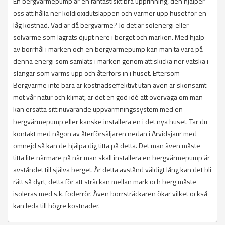
En bergvärmepump är en fantastiskt bra uppfinning, den hjälper
oss att hålla ner koldioxidutsläppen och värmer upp huset för en
låg kostnad. Vad är då bergvärme? Jo det är solenergi eller
solvärme som lagrats djupt nere i berget och marken. Med hjälp
av borrhål i marken och en bergvärmepump kan man ta vara på
denna energi som samlats i marken genom att skicka ner vätska i
slangar som värms upp och återförs in i huset. Eftersom
Bergvärme inte bara är kostnadseffektivt utan även är skonsamt
mot vår natur och klimat, är det en god idé att överväga om man
kan ersätta sitt nuvarande uppvärmningssystem med en
bergvärmepump eller kanske installera en i det nya huset. Tar du
kontakt med någon av återförsäljaren nedan i Arvidsjaur med
omnejd så kan de hjälpa dig titta på detta. Det man även måste
titta lite närmare på när man skall installera en bergvärmepump är
avståndet till själva berget. Är detta avstånd väldigt lång kan det bli
rätt så dyrt, detta för att sträckan mellan mark och berg måste
isoleras med s.k. foderrör. Även borrsträckaren ökar vilket också
kan leda till högre kostnader.