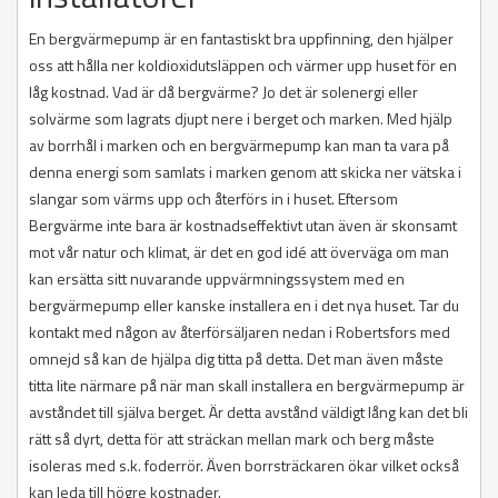
En bergvärmepump är en fantastiskt bra uppfinning, den hjälper
oss att hålla ner koldioxidutsläppen och värmer upp huset för en
låg kostnad. Vad är då bergvärme? Jo det är solenergi eller
solvärme som lagrats djupt nere i berget och marken. Med hjälp
av borrhål i marken och en bergvärmepump kan man ta vara på
denna energi som samlats i marken genom att skicka ner vätska i
slangar som värms upp och återförs in i huset. Eftersom
Bergvärme inte bara är kostnadseffektivt utan även är skonsamt
mot vår natur och klimat, är det en god idé att överväga om man
kan ersätta sitt nuvarande uppvärmningssystem med en
bergvärmepump eller kanske installera en i det nya huset. Tar du
kontakt med någon av återförsäljaren nedan i Robertsfors med
omnejd så kan de hjälpa dig titta på detta. Det man även måste
titta lite närmare på när man skall installera en bergvärmepump är
avståndet till själva berget. Är detta avstånd väldigt lång kan det bli
rätt så dyrt, detta för att sträckan mellan mark och berg måste
isoleras med s.k. foderrör. Även borrsträckaren ökar vilket också
kan leda till högre kostnader.