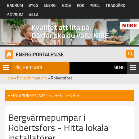
Hoppa till huvudinnehåll
BADRUM
BYGG
ENERGI
GOLV
KÖK
POOL
TRÄDGÅRD
SOVRUM
VILLA
VÄLJ KATEGORI
MENU
Hem
»
Bergvärmepump
» Robertsfors
BERGVÄRMEPUMP - ROBERTSFORS
Bergvärmepumpar i
Robertsfors - Hitta lokala
installatörer