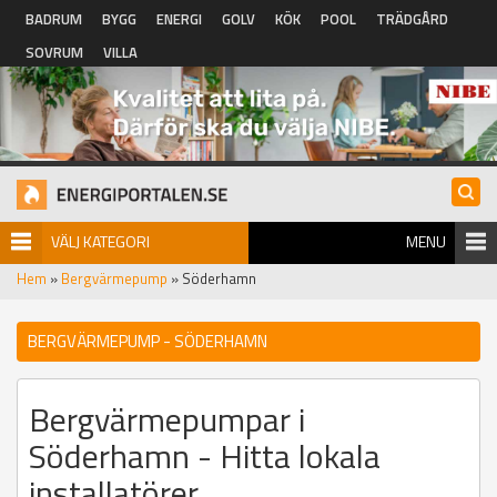
Hoppa till huvudinnehåll
BADRUM
BYGG
ENERGI
GOLV
KÖK
POOL
TRÄDGÅRD
SOVRUM
VILLA
VÄLJ KATEGORI
MENU
Hem
»
Bergvärmepump
» Söderhamn
BERGVÄRMEPUMP - SÖDERHAMN
Bergvärmepumpar i
Söderhamn - Hitta lokala
installatörer