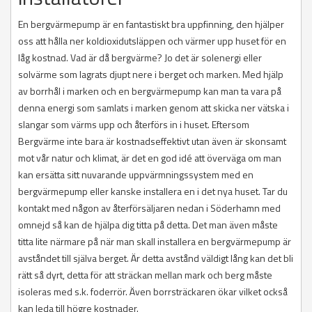
En bergvärmepump är en fantastiskt bra uppfinning, den hjälper
oss att hålla ner koldioxidutsläppen och värmer upp huset för en
låg kostnad. Vad är då bergvärme? Jo det är solenergi eller
solvärme som lagrats djupt nere i berget och marken. Med hjälp
av borrhål i marken och en bergvärmepump kan man ta vara på
denna energi som samlats i marken genom att skicka ner vätska i
slangar som värms upp och återförs in i huset. Eftersom
Bergvärme inte bara är kostnadseffektivt utan även är skonsamt
mot vår natur och klimat, är det en god idé att överväga om man
kan ersätta sitt nuvarande uppvärmningssystem med en
bergvärmepump eller kanske installera en i det nya huset. Tar du
kontakt med någon av återförsäljaren nedan i Söderhamn med
omnejd så kan de hjälpa dig titta på detta. Det man även måste
titta lite närmare på när man skall installera en bergvärmepump är
avståndet till själva berget. Är detta avstånd väldigt lång kan det bli
rätt så dyrt, detta för att sträckan mellan mark och berg måste
isoleras med s.k. foderrör. Även borrsträckaren ökar vilket också
kan leda till högre kostnader.