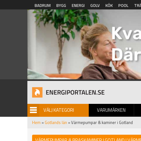
Hoppa till huvudinnehåll
BADRUM
BYGG
ENERGI
GOLV
KÖK
POOL
TR
VÄLJ KATEGORI
VARUMÄRKEN
BILDGALLERI
Hem
»
Gotlands län
» Värmepumpar & kaminer i Gotland
VÄRMEPUMPAR & BRASKAMINER I GOTLAND | VÄRME