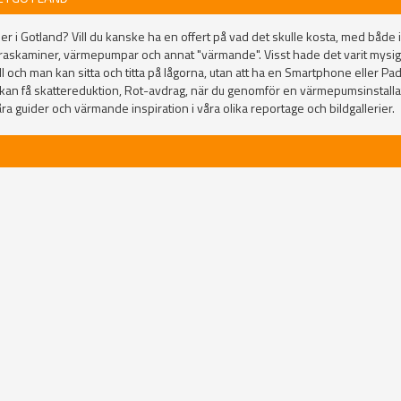
r i Gotland? Vill du kanske ha en offert på vad det skulle kosta, med både in
raskaminer, värmepumpar och annat "värmande". Visst hade det varit mys
 och man kan sitta och titta på lågorna, utan att ha en Smartphone eller P
an få skattereduktion, Rot-avdrag, när du genomför en värmepumsinstallati
ra guider och värmande inspiration i våra olika reportage och bildgallerier.