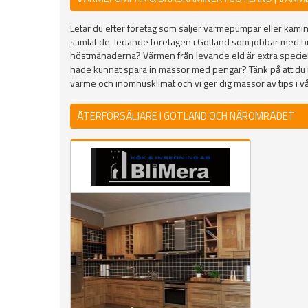
Letar du efter företag som säljer värmepumpar eller kamine
samlat de ledande företagen i Gotland som jobbar med b
höstmånaderna? Värmen från levande eld är extra speciell
hade kunnat spara in massor med pengar? Tänk på att du k
värme och inomhusklimat och vi ger dig massor av tips i vå
ÅTERFÖRSÄLJARE I GOTLAND OCH NÄROMRÅDET