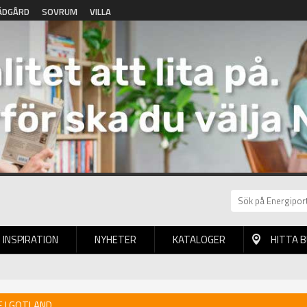
ÄDGÅRD
SOVRUM
VILLA
INSPIRATION
NYHETER
KATALOGER
HITTA 
 I GOTLAND