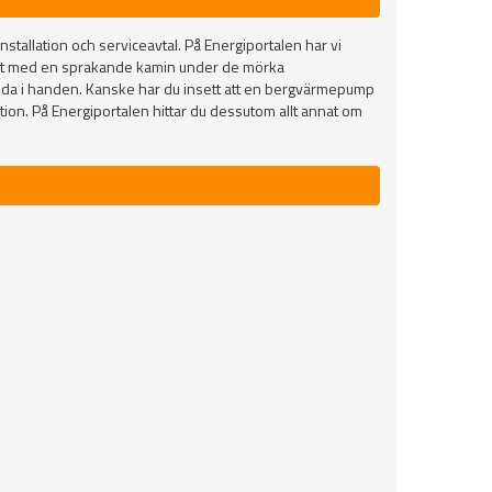
stallation och serviceavtal. På Energiportalen har vi
igt med en sprakande kamin under de mörka
adda i handen. Kanske har du insett att en bergvärmepump
on. På Energiportalen hittar du dessutom allt annat om