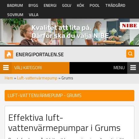
Hoppa till huvudinnehåll
BADRUM
BYGG
ENERGI
GOLV
KÖK
POOL
TRÄDGÅRD
SOVRUM
VILLA
VÄLJ KATEGORI
MENU
Hem
»
Luft-vattenvärmepump
» Grums
LUFT-VATTENVÄRMEPUMP - GRUMS
Effektiva luft-
vattenvärmepumpar i Grums