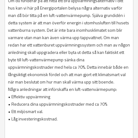
Om du funderar på att hitta ett bra uppvärmningsalternativ i ditt
hus kan vi här på Energiportalen belysa några alternativ varför
man då bör titta på en luft-vattenvärmepump. Själva grundidén i
detta system är att man överför energin i utomhusluften till husets
vattenburna system. Det är inte bara inomhusklimatet som blir
varmare utan man kan även värma upp tappvattnet. Om man
redan har ett vattenburet uppvärmningssystem och man av någon
anledning skall uppgradera eller byta ut detta så kan faktiskt ett
byte till luft-vattenvärmepump sänka dina
uppvärmningskostnader med hela ca 70%. Detta innebär både en
långsiktigt ekonomisk fördel och att man gjort ett klimatsmart val
när man beslutat om hur man skall värma upp sitt boende.
Några anledningar att införskaffa en luft-vattenvärmepump:
• Effektiv uppvärmning
• Reducera dina uppvärmningskostnader med ca 70%
• Ett miljösmart val.
• Låg investeringskostnad.