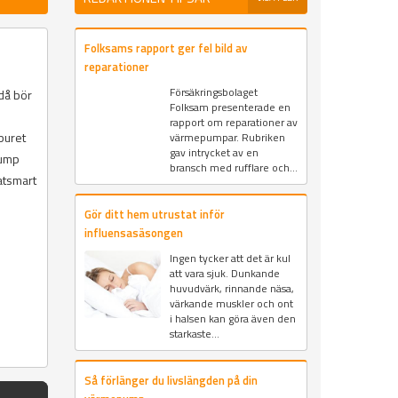
Folksams rapport ger fel bild av
reparationer
Försäkringsbolaget
 då bör
Folksam presenterade en
rapport om reparationer av
buret
värmepumpar. Rubriken
gav intrycket av en
pump
bransch med rufflare och...
atsmart
Gör ditt hem utrustat inför
influensasäsongen
Ingen tycker att det är kul
att vara sjuk. Dunkande
huvudvärk, rinnande näsa,
värkande muskler och ont
i halsen kan göra även den
starkaste...
Så förlänger du livslängden på din