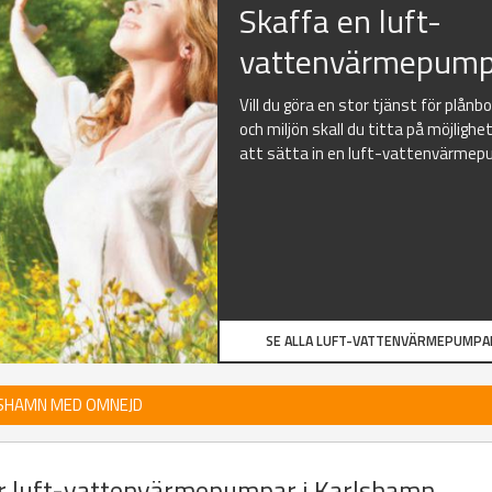
Skaffa en luft-
vattenvärmepump
Vill du göra en stor tjänst för plånb
och miljön skall du titta på möjlighe
att sätta in en luft-vattenvärmep
SE ALLA LUFT-VATTENVÄRMEPUMPA
LSHAMN MED OMNEJD
er luft-vattenvärmepumpar i Karlshamn