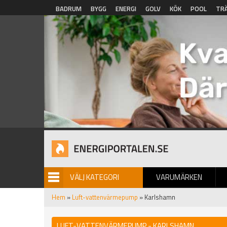
Hoppa till huvudinnehåll
BADRUM
BYGG
ENERGI
GOLV
KÖK
POOL
TR
VÄLJ KATEGORI
VARUMÄRKEN
BILDGALLERI
Hem
»
Luft-vattenvärmepump
» Karlshamn
LUFT-VATTENVÄRMEPUMP - KARLSHAMN