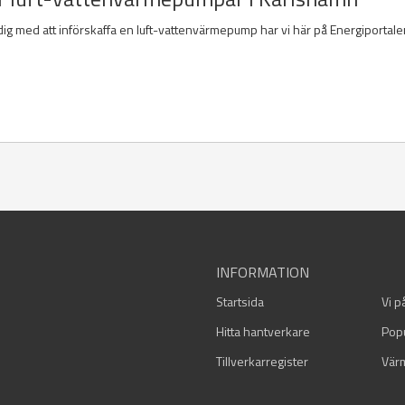
dig med att införskaffa en luft-vattenvärmepump har vi här på Energiportalen
INFORMATION
Startsida
Vi p
Hitta hantverkare
Pop
Tillverkarregister
Vär