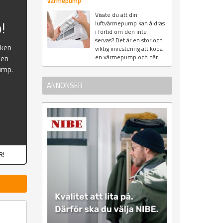
värmepump
Visste du att din
!
luftvärmepump kan åldras
i förtid om den inte
servas? Det är en stor och
oken
viktig investering att köpa
en värmepump och när...
ten
ump.
ANNONSER
R!