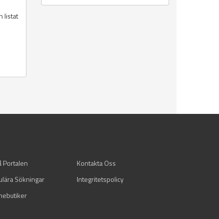
 listat
å Portalen
Kontakta Oss
ulära Sökningar
Integritetspolicy
mebutiker