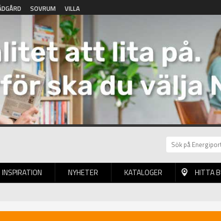
ÄDGÅRD
SOVRUM
VILLA
INSPIRATION
NYHETER
KATALOGER
HITTA 