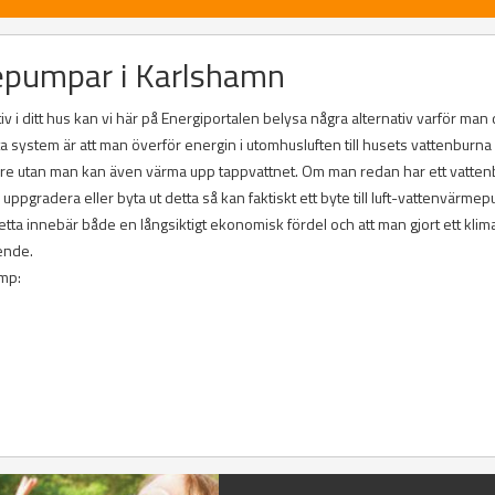
mepumpar i Karlshamn
v i ditt hus kan vi här på Energiportalen belysa några alternativ varför man
ta system är att man överför energin i utomhusluften till husets vattenburna
are utan man kan även värma upp tappvattnet. Om man redan har ett vatten
gradera eller byta ut detta så kan faktiskt ett byte till luft-vattenvärme
a innebär både en långsiktigt ekonomisk fördel och att man gjort ett klim
ende.
ump: