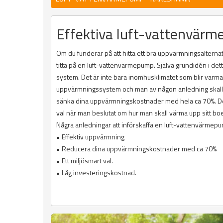
Effektiva luft-vattenvär
Om du funderar på att hitta ett bra uppvärmningsalternati
titta på en luft-vattenvärmepump. Själva grundidén i det
system. Det är inte bara inomhusklimatet som blir varm
uppvärmningssystem och man av någon anledning skall upp
sänka dina uppvärmningskostnader med hela ca 70%. Dett
val när man beslutat om hur man skall värma upp sitt bo
Några anledningar att införskaffa en luft-vattenvärmep
• Effektiv uppvärmning
• Reducera dina uppvärmningskostnader med ca 70%
• Ett miljösmart val.
• Låg investeringskostnad.