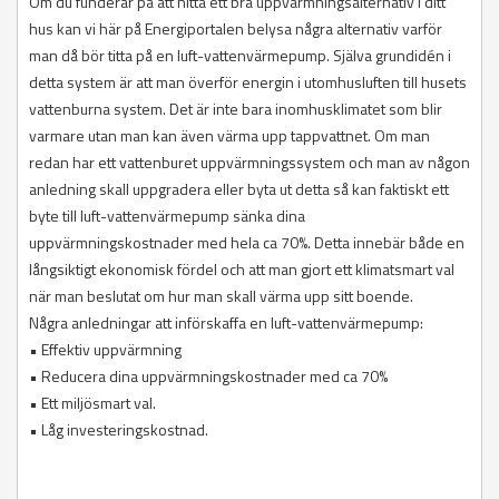
Om du funderar på att hitta ett bra uppvärmningsalternativ i ditt
hus kan vi här på Energiportalen belysa några alternativ varför
man då bör titta på en luft-vattenvärmepump. Själva grundidén i
detta system är att man överför energin i utomhusluften till husets
vattenburna system. Det är inte bara inomhusklimatet som blir
varmare utan man kan även värma upp tappvattnet. Om man
redan har ett vattenburet uppvärmningssystem och man av någon
anledning skall uppgradera eller byta ut detta så kan faktiskt ett
byte till luft-vattenvärmepump sänka dina
uppvärmningskostnader med hela ca 70%. Detta innebär både en
långsiktigt ekonomisk fördel och att man gjort ett klimatsmart val
när man beslutat om hur man skall värma upp sitt boende.
Några anledningar att införskaffa en luft-vattenvärmepump:
• Effektiv uppvärmning
• Reducera dina uppvärmningskostnader med ca 70%
• Ett miljösmart val.
• Låg investeringskostnad.