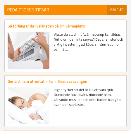
REDAKTIONEN TIPSAR
VISA FLER
Så förlänger du livslängden på din värmepump
Visste du att din luftvärmepump kan åldras i
förtid om den inte servas? Det är en stor och
viktig investering att köpa en värmepump
och när...
Gör ditt hem utrustat inför influensasäsongen
Ingen tycker att det är kul att vara sjuk.
Dunkande huvudvärk, rinnande näsa,
värkande muskler och ont i halsen kan göra
även den starkaste...