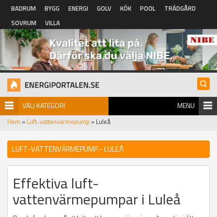
Hoppa till huvudinnehåll
BADRUM
BYGG
ENERGI
GOLV
KÖK
POOL
TRÄDGÅRD
SOVRUM
VILLA
VÄLJ KATEGORI
MENU
Hem
»
Luft-vattenvärmepump
» Luleå
LUFT-VATTENVÄRMEPUMP - LULEÅ
Effektiva luft-
vattenvärmepumpar i Luleå