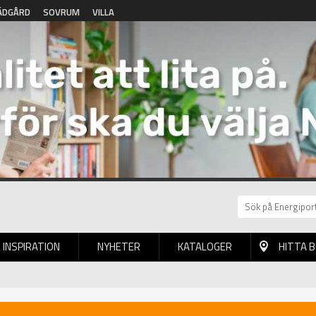
ÄDGÅRD
SOVRUM
VILLA
INSPIRATION
NYHETER
KATALOGER
HITTA 