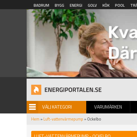
Hoppa till huvudinnehåll
BADRUM
BYGG
ENERGI
GOLV
KÖK
POOL
TR
VÄLJ KATEGORI
VARUMÄRKEN
BILDGALLERI
Hem
»
Luft-vattenvärmepump
» Ockelbo
LUFT-VATTENVÄRMEPUMP - OCKELBO