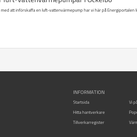
g med att införskaffa en luft-vattenvärmepump har vi här på Energiportalen l
INFORMATION
Startsida
Vi p
Hitta hantverkare
Pop
Tillverkarregister
Vär