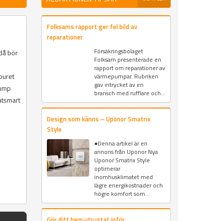
Folksams rapport ger fel bild av
reparationer
Försäkringsbolaget
 då bör
Folksam presenterade en
rapport om reparationer av
buret
värmepumpar. Rubriken
gav intrycket av en
pump
bransch med rufflare och...
atsmart
Design som känns – Uponor Smatrix
Style
●Denna artikel är en
annons från Uponor Nya
Uponor Smatrix Style
optimerar
inomhusklimatet med
lägre energikostnader och
högre komfort som...
Gör ditt hem utrustat inför