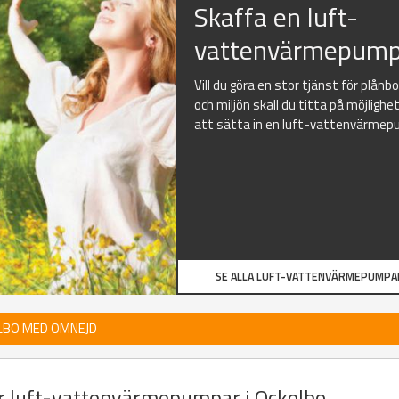
Skaffa en luft-
vattenvärmepump
Vill du göra en stor tjänst för plånb
och miljön skall du titta på möjlighe
att sätta in en luft-vattenvärmep
SE ALLA LUFT-VATTENVÄRMEPUMPA
LBO MED OMNEJD
er luft-vattenvärmepumpar i Ockelbo