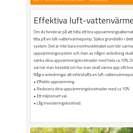
Effektiva luft-vattenvärm
Om du funderar på att hitta ett bra uppvärmningsalternati
titta på en luft-vattenvärmepump. Själva grundidén i det
system. Det är inte bara inomhusklimatet som blir varm
uppvärmningssystem och man av någon anledning skall upp
sänka dina uppvärmningskostnader med hela ca 70%. Dett
val när man beslutat om hur man skall värma upp sitt bo
Några anledningar att införskaffa en luft-vattenvärmep
• Effektiv uppvärmning
• Reducera dina uppvärmningskostnader med ca 70%
• Ett miljösmart val.
• Låg investeringskostnad.