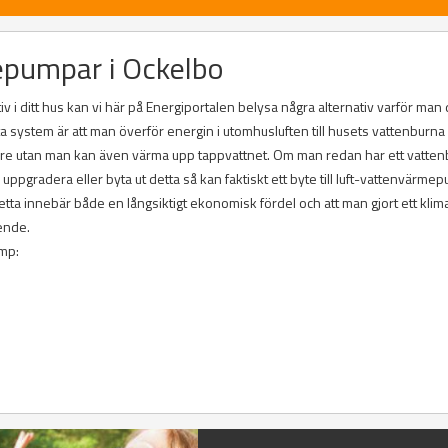
epumpar i Ockelbo
v i ditt hus kan vi här på Energiportalen belysa några alternativ varför man
ta system är att man överför energin i utomhusluften till husets vattenburna
are utan man kan även värma upp tappvattnet. Om man redan har ett vatten
gradera eller byta ut detta så kan faktiskt ett byte till luft-vattenvärme
a innebär både en långsiktigt ekonomisk fördel och att man gjort ett klim
ende.
ump: