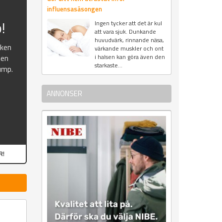
influensasäsongen
!
Ingen tycker att det är kul
att vara sjuk. Dunkande
huvudvärk, rinnande näsa,
oken
värkande muskler och ont
i halsen kan göra även den
ten
starkaste...
ump.
ANNONSER
R!