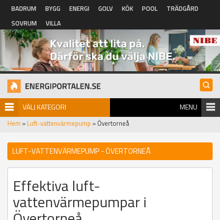
Hoppa till huvudinnehåll
BADRUM
BYGG
ENERGI
GOLV
KÖK
POOL
TRÄDGÅRD
SOVRUM
VILLA
VÄLJ KATEGORI
MENU
Hem
»
Luft-vattenvärmepump
» Övertorneå
LUFT-VATTENVÄRMEPUMP - ÖVERTORNEÅ
Effektiva luft-
vattenvärmepumpar i
Övertorneå