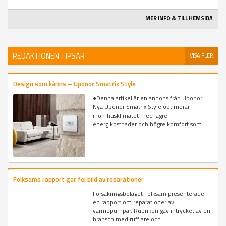
MER INFO & TILL HEMSIDA
REDAKTIONEN TIPSAR
VISA FLER
Design som känns – Uponor Smatrix Style
●Denna artikel är en annons från Uponor
Nya Uponor Smatrix Style optimerar
inomhusklimatet med lägre
energikostnader och högre komfort som...
Folksams rapport ger fel bild av reparationer
Försäkringsbolaget Folksam presenterade
en rapport om reparationer av
värmepumpar. Rubriken gav intrycket av en
bransch med rufflare och...