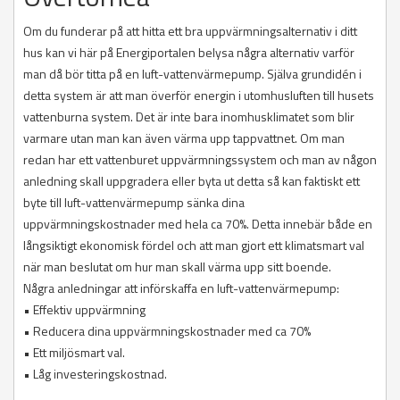
Om du funderar på att hitta ett bra uppvärmningsalternativ i ditt
hus kan vi här på Energiportalen belysa några alternativ varför
man då bör titta på en luft-vattenvärmepump. Själva grundidén i
detta system är att man överför energin i utomhusluften till husets
vattenburna system. Det är inte bara inomhusklimatet som blir
varmare utan man kan även värma upp tappvattnet. Om man
redan har ett vattenburet uppvärmningssystem och man av någon
anledning skall uppgradera eller byta ut detta så kan faktiskt ett
byte till luft-vattenvärmepump sänka dina
uppvärmningskostnader med hela ca 70%. Detta innebär både en
långsiktigt ekonomisk fördel och att man gjort ett klimatsmart val
när man beslutat om hur man skall värma upp sitt boende.
Några anledningar att införskaffa en luft-vattenvärmepump:
• Effektiv uppvärmning
• Reducera dina uppvärmningskostnader med ca 70%
• Ett miljösmart val.
• Låg investeringskostnad.