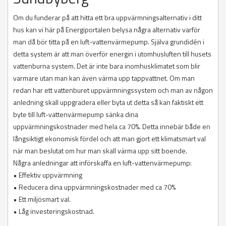
Om du funderar på att hitta ett bra uppvärmningsalternativ i ditt
hus kan vi här på Energiportalen belysa några alternativ varför
man då bör titta på en luft-vattenvärmepump. Själva grundidén i
detta system är att man överför energin i utomhusluften till husets
vattenburna system. Det är inte bara inomhusklimatet som blir
varmare utan man kan även värma upp tappvattnet. Om man
redan har ett vattenburet uppvärmningssystem och man av någon
anledning skall uppgradera eller byta ut detta så kan faktiskt ett
byte till luft-vattenvärmepump sänka dina
uppvärmningskostnader med hela ca 70%. Detta innebär både en
långsiktigt ekonomisk fördel och att man gjort ett klimatsmart val
när man beslutat om hur man skall värma upp sitt boende.
Några anledningar att införskaffa en luft-vattenvärmepump:
• Effektiv uppvärmning
• Reducera dina uppvärmningskostnader med ca 70%
• Ett miljösmart val.
• Låg investeringskostnad.