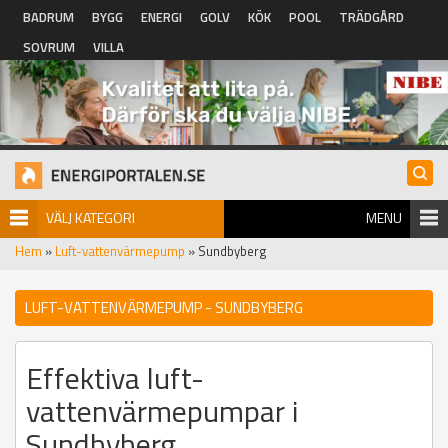
Hoppa till huvudinnehåll
BADRUM
BYGG
ENERGI
GOLV
KÖK
POOL
TRÄDGÅRD
SOVRUM
VILLA
VÄLJ KATEGORI
MENU
Hem
»
Luft-vattenvärmepump
» Sundbyberg
LUFT-VATTENVÄRMEPUMP - SUNDBYBERG
Effektiva luft-
vattenvärmepumpar i
Sundbyberg