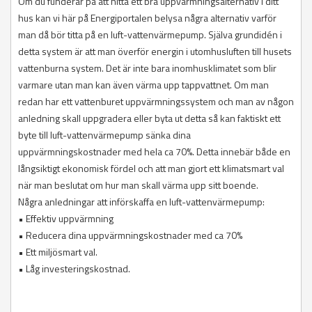
Om du funderar på att hitta ett bra uppvärmningsalternativ i ditt
hus kan vi här på Energiportalen belysa några alternativ varför
man då bör titta på en luft-vattenvärmepump. Själva grundidén i
detta system är att man överför energin i utomhusluften till husets
vattenburna system. Det är inte bara inomhusklimatet som blir
varmare utan man kan även värma upp tappvattnet. Om man
redan har ett vattenburet uppvärmningssystem och man av någon
anledning skall uppgradera eller byta ut detta så kan faktiskt ett
byte till luft-vattenvärmepump sänka dina
uppvärmningskostnader med hela ca 70%. Detta innebär både en
långsiktigt ekonomisk fördel och att man gjort ett klimatsmart val
när man beslutat om hur man skall värma upp sitt boende.
Några anledningar att införskaffa en luft-vattenvärmepump:
• Effektiv uppvärmning
• Reducera dina uppvärmningskostnader med ca 70%
• Ett miljösmart val.
• Låg investeringskostnad.