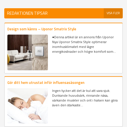
REDAKTIONEN TIPSAR
VISA FLER
Design som känns – Uponor Smatrix Style
●Denna artikel är en annons från Uponor
Nya Uponor Smatrix Style optimerar
inomhusklimatet med lägre
energikostnader och högre komfort som...
Gör ditt hem utrustat inför influensasäsongen
Ingen tycker att det är kul att vara sjuk.
Dunkande huvudvärk, rinnande näsa,
värkande muskler och ont i halsen kan göra
även den starkaste...