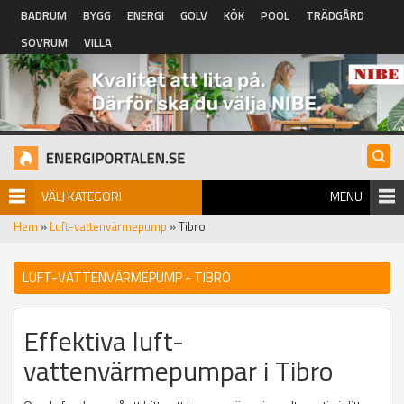
Hoppa till huvudinnehåll
BADRUM
BYGG
ENERGI
GOLV
KÖK
POOL
TRÄDGÅRD
SOVRUM
VILLA
VÄLJ KATEGORI
MENU
Hem
»
Luft-vattenvärmepump
» Tibro
LUFT-VATTENVÄRMEPUMP - TIBRO
Effektiva luft-
vattenvärmepumpar i Tibro