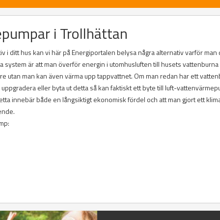
epumpar i Trollhättan
v i ditt hus kan vi här på Energiportalen belysa några alternativ varför man
ta system är att man överför energin i utomhusluften till husets vattenburna
are utan man kan även värma upp tappvattnet. Om man redan har ett vatten
gradera eller byta ut detta så kan faktiskt ett byte till luft-vattenvärme
a innebär både en långsiktigt ekonomisk fördel och att man gjort ett klim
ende.
ump: