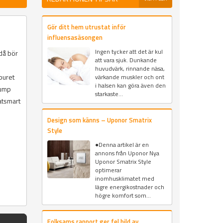
Gör ditt hem utrustat inför
influensasäsongen
Ingen tycker att det är kul
 då bör
att vara sjuk. Dunkande
huvudvärk, rinnande näsa,
buret
värkande muskler och ont
i halsen kan göra även den
pump
starkaste...
atsmart
Design som känns – Uponor Smatrix
Style
●Denna artikel är en
annons från Uponor Nya
Uponor Smatrix Style
optimerar
inomhusklimatet med
lägre energikostnader och
högre komfort som...
Folksams rapport ger fel bild av