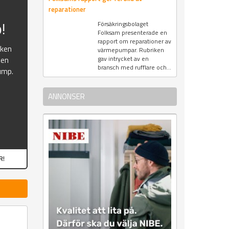
reparationer
!
Försäkringsbolaget
Folksam presenterade en
rapport om reparationer av
oken
värmepumpar. Rubriken
gav intrycket av en
ten
bransch med rufflare och...
ump.
ANNONSER
R!