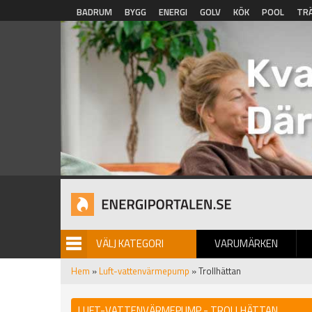
Hoppa till huvudinnehåll
BADRUM
BYGG
ENERGI
GOLV
KÖK
POOL
TR
VÄLJ KATEGORI
VARUMÄRKEN
BILDGALLERI
Hem
»
Luft-vattenvärmepump
» Trollhättan
LUFT-VATTENVÄRMEPUMP - TROLLHÄTTAN