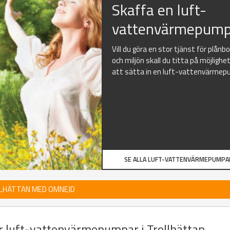
Skaffa en luft-
vattenvärmepump
Vill du göra en stor tjänst för plånb
och miljön skall du titta på möjlighe
att sätta in en luft-vattenvärmep
SE ALLA LUFT-VATTENVÄRMEPUMPA
LLHÄTTAN MED OMNEJD
er luft-vattenvärmepumpar i Trollhättan