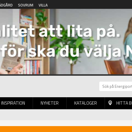
ÄDGÅRD
SOVRUM
VILLA
INSPIRATION
NYHETER
KATALOGER
HITTA 