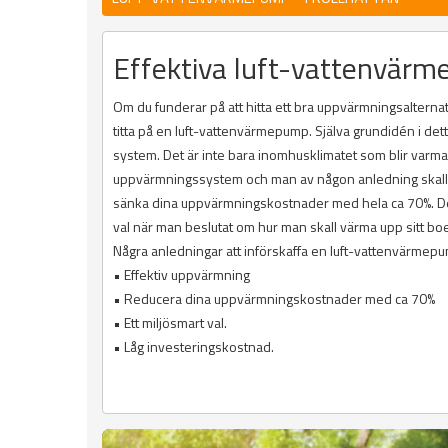
Effektiva luft-vattenvärm
Om du funderar på att hitta ett bra uppvärmningsalternati
titta på en luft-vattenvärmepump. Själva grundidén i det
system. Det är inte bara inomhusklimatet som blir varm
uppvärmningssystem och man av någon anledning skall upp
sänka dina uppvärmningskostnader med hela ca 70%. Dett
val när man beslutat om hur man skall värma upp sitt bo
Några anledningar att införskaffa en luft-vattenvärmep
• Effektiv uppvärmning
• Reducera dina uppvärmningskostnader med ca 70%
• Ett miljösmart val.
• Låg investeringskostnad.