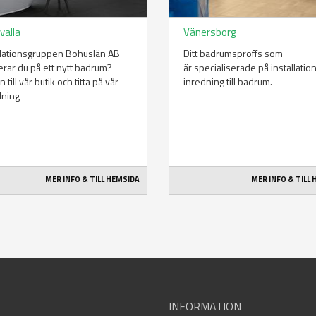
valla
Vänersborg
llationsgruppen Bohuslän AB
Ditt badrumsproffs som
rar du på ett nytt badrum?
är specialiserade på installatio
 till vår butik och titta på vår
inredning till badrum.
llning
MER INFO & TILL HEMSIDA
MER INFO & TILL
INFORMATION