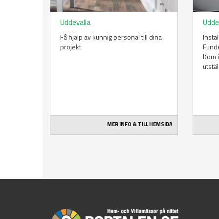
Uddevalla
Udde
Få hjälp av kunnig personal till dina
Insta
projekt
Funde
Kom in
utstä
MER INFO & TILL HEMSIDA