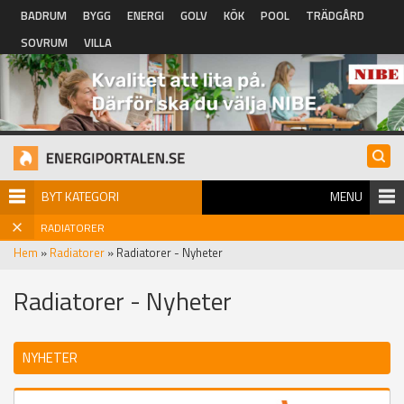
Hoppa till huvudinnehåll
BADRUM
BYGG
ENERGI
GOLV
KÖK
POOL
TRÄDGÅRD
SOVRUM
VILLA
BYT KATEGORI
MENU
RADIATORER
Hem
»
Radiatorer
» Radiatorer - Nyheter
Radiatorer - Nyheter
NYHETER