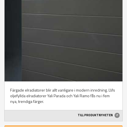
Färgade elradiatorer blir allt vanligare i modern inredning. LVIs
oljefyllda elradiatorer Yali Parada och Yali Ramo fås nu i fem
nya, trendiga färger.
TILL PRODUKTNYHETEN