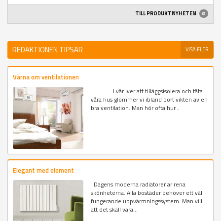
TILL PRODUKTNYHETEN
REDAKTIONEN TIPSAR
VISA FLER
Värna om ventilationen
I vår iver att tilläggsisolera och täta
våra hus glömmer vi ibland bort vikten av en
bra ventilation. Man hör ofta hur...
Elegant med element
Dagens moderna radiatorer är rena
skönheterna. Alla bostäder behöver ett väl
fungerande uppvärmningssystem. Man vill
att det skall vara...