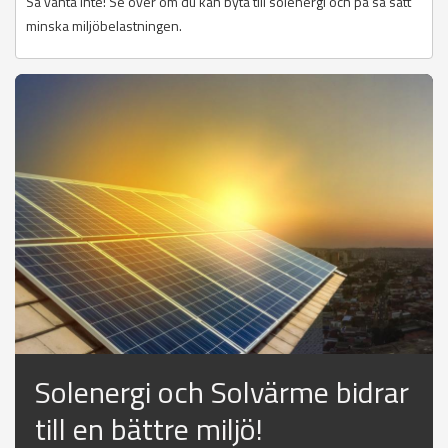
Så vänta inte! Se över om du kan byta till solenergi och på så sätt
minska miljöbelastningen.
Solenergi och Solvärme bidrar
till en bättre miljö!