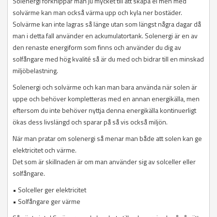
Solenergi förknippar man ju mycket till att skapa el men med
solvärme kan man också värma upp och kyla ner bostäder.
Solvärme kan inte lagras så länge utan som längst några dagar då
man i detta fall använder en ackumulatortank. Solenergi är en av
den renaste energiform som finns och använder du dig av
solfångare med hög kvalité så är du med och bidrar till en minskad
miljöbelastning.
Solenergi och solvärme och kan man bara använda när solen är
uppe och behöver kompletteras med en annan energikälla, men
eftersom du inte behöver nyttja denna energikälla kontinuerligt
ökas dess livslängd och sparar på så vis också miljön.
När man pratar om solenergi så menar man både att solen kan ge
elektricitet och värme.
Det som är skillnaden är om man använder sig av solceller eller
solfångare.
• Solceller ger elektricitet
• Solfångare ger värme