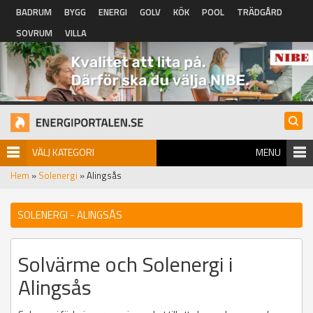
Hoppa till huvudinnehåll
BADRUM
BYGG
ENERGI
GOLV
KÖK
POOL
TRÄDGÅRD
SOVRUM
VILLA
VÄLJ KATEGORI
MENU
Hem
»
Solenergi
» Alingsås
SOLENERGI - ALINGSÅS
Solvärme och Solenergi i
Alingsås