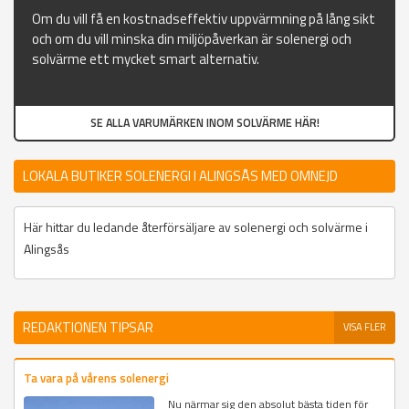
Om du vill få en kostnadseffektiv uppvärmning på lång sikt
och om du vill minska din miljöpåverkan är solenergi och
solvärme ett mycket smart alternativ.
SE ALLA VARUMÄRKEN INOM SOLVÄRME HÄR!
LOKALA BUTIKER SOLENERGI I ALINGSÅS MED OMNEJD
Här hittar du ledande återförsäljare av solenergi och solvärme i
Alingsås
REDAKTIONEN TIPSAR
VISA FLER
Ta vara på vårens solenergi
Nu närmar sig den absolut bästa tiden för